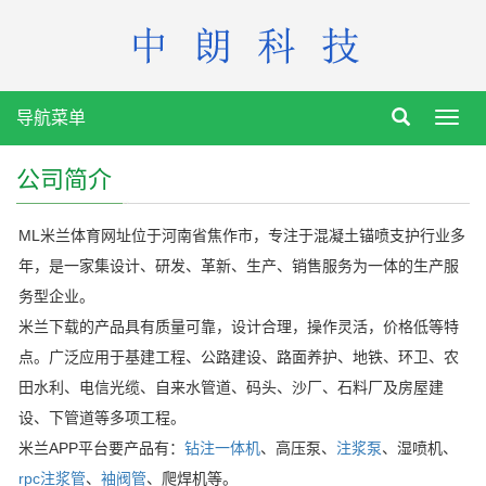
导航菜单
Toggl
navig
公司简介
ML米兰体育网址位于河南省焦作市，专注于混凝土锚喷支护行业多
年，是一家集设计、研发、革新、生产、销售服务为一体的生产服
务型企业。
米兰下载的产品
具有质量可靠，设计合理，操作灵活，价格低等特
点。广泛应用于基建工程、公路建设、路面养护、地铁、环卫、农
田水利、电信光缆、自来水管道、码头、沙厂、石料厂及房屋建
设、下管道等多项工程。
米兰APP平台要产品有：
钻注一体机
、高压泵、
注浆泵
、湿喷机、
rpc注浆管
、
袖阀管
、爬焊机等。