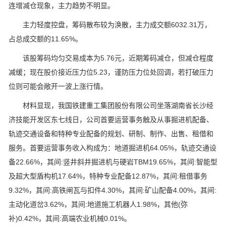
连增减仓现象，主力趋势不明显。
主力轻度控盘，筹码散布较为涣散，主力成交额6032.31万，
占总成交额的11.65%。
该股筹码均匀交易成本为5.76元，近期筹码减仓，但减仓程度
减缓；现在股价接近压力位5.23，谨防压力位处回调，若打破压力
位则可能会敞开一波上涨行情。
材料显现，我国铁建重工集团股份有限公司坐落湖南省长沙经
济技能开发区东七线日，公司首要运营事务触及从事掘进机配备、
轨迹交通设备和特种专业配备的规划、研制、制作、出售、租借和
服务。首要运营事务收入构成为：地道掘进机64.05%，轨迹交通设
备22.66%，其间:竖井斜井掘进机与硬岩TBM19.65%，其间:智能型
及超大型盾构机17.64%，特种专业配备12.87%，其间:租借事务
9.32%，其间:高铁闸瓦与扣件4.30%，其间:矿山配备4.00%，其间:
主动化道岔3.62%，其间:地道施工机器人1.98%，其他(弥
补)0.42%，其间:高端农业机械0.01%。