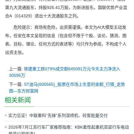
第九大流通股东，持股926.41万股，为新进股东。国联优势产业混
合A（014329）退出十大流通股东之列。
危险提示：商场有危险，出资需谨慎。本文为AI大模型主动发
布，任安在本文呈现的信息（包含但不限于个股、谈论、猜测、图
表、目标、理论、任何方式的表述等）均只作为参阅，不构成个人
出资主张。
上一篇:
铁建重工跌079%成交额645091万元今天主力净流入
30595万
下一篇:
ST迪马(600565)_股票在市场上生意的金额_行情_走势
图—东方财富网
相关新闻
实力见证！中联重科“先锋”系列湿喷机、砼泵批量交付
2026年7月江苏行车厂家推荐指南：KBK柔性起重机双梁行车电动
单梁公司优选！