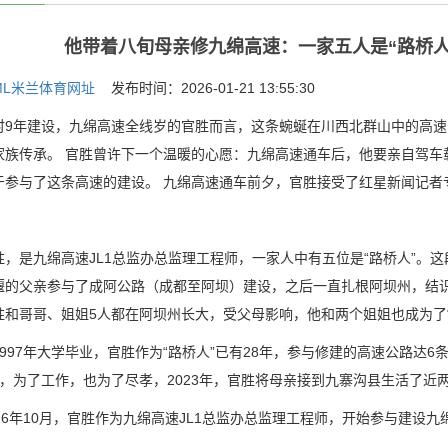
他带着八旬母亲修九绵高速：一家五人是“路桥
ML米兰体育网址
发布时间：2026-01-21 13:55:30
年建设，九绵高速全线岁的官胜而言，这条蜿蜒在川西北群山中的高速
家族传承。 官胜曾许下一个温暖的心愿：九绵高速通车后，他要亲自驾车
于参与了这条高速的建设。 九绵高速通车前夕，官胜接受了红星新闻记者
是九绵高速JL1总监办总监理工程师，一家人中有五位是“路桥人”。这
堰的父亲参与了成阿公路（成都至阿坝）建设，之后一直扎根阿坝州，结识
胜和哥哥、姐姐5人都在阿坝州长大，受父母影响，他和两个姐姐也成为了“
97年大学毕业，官胜作为“路桥人”已有28年，参与修建的高速公路达6
年，为了工作，也为了尽孝，2023年，官胜将母亲接到九寨沟县生活了近
6年10月，官胜作为九绵高速JL1总监办总监理工程师，开始参与建设九