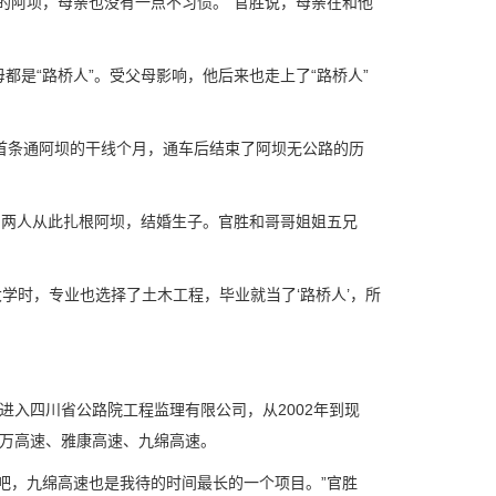
阿坝，母亲也没有一点不习惯。”官胜说，母亲在和他
“路桥人”。受父母影响，他后来也走上了“路桥人”
首条通阿坝的干线个月，通车后结束了阿坝无公路的历
两人从此扎根阿坝，结婚生子。官胜和哥哥姐姐五兄
学时，专业也选择了土木工程，毕业就当了‘路桥人’，所
进入四川省公路院工程监理有限公司，从2002年到现
达万高速、雅康高速、九绵高速。
，九绵高速也是我待的时间最长的一个项目。”官胜