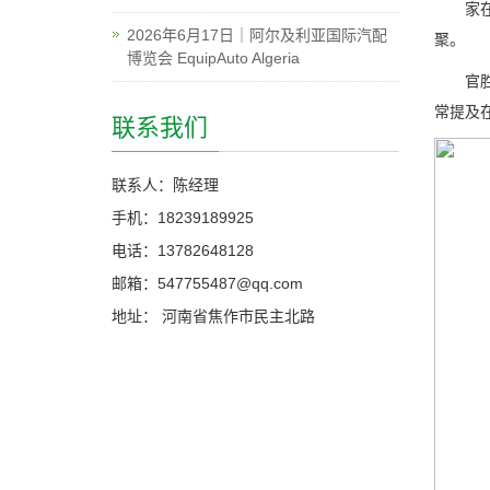
家在都
2026年6月17日｜阿尔及利亚国际汽配
聚。
博览会 EquipAuto Algeria
官胜共
常提及
联系我们
联系人：陈经理
手机：18239189925
电话：13782648128
邮箱：547755487@qq.com
地址： 河南省焦作市民主北路