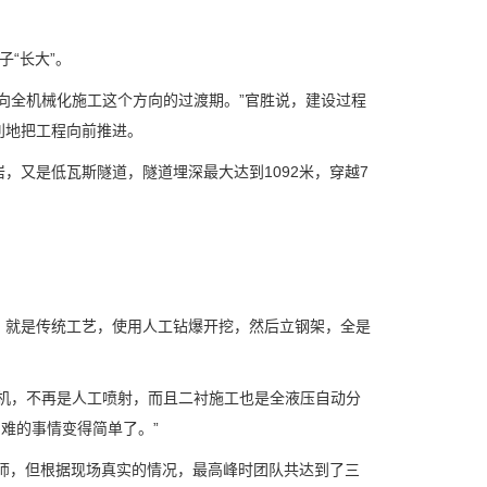
“长大”。
全机械化施工这个方向的过渡期。”官胜说，建设过程
利地把工程向前推进。
又是低瓦斯隧道，隧道埋深最大达到1092米，穿越7
就是传统工艺，使用人工钻爆开挖，然后立钢架，全是
机，不再是人工喷射，而且二衬施工也是全液压自动分
难的事情变得简单了。”
师，但根据现场真实的情况，最高峰时团队共达到了三