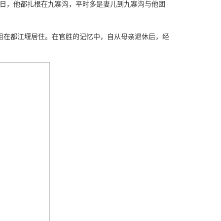
日，他都扎根在九寨沟，平时多是妻儿到九寨沟与他团
在都江堰居住。在官胜的记忆中，自从母亲退休后，经