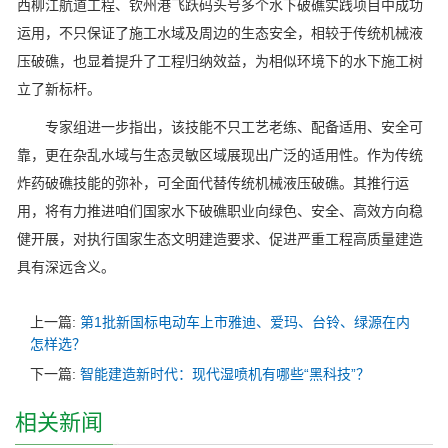
西柳江航道工程、钦州港飞跃码头号多个水下破礁实践项目中成功
运用，不只保证了施工水域及周边的生态安全，相较于传统机械液
压破礁，也显着提升了工程归纳效益，为相似环境下的水下施工树
立了新标杆。
专家组进一步指出，该技能不只工艺老练、配备适用、安全可
靠，更在杂乱水域与生态灵敏区域展现出广泛的适用性。作为传统
炸药破礁技能的弥补，可全面代替传统机械液压破礁。其推行运
用，将有力推进咱们国家水下破礁职业向绿色、安全、高效方向稳
健开展，对执行国家生态文明建造要求、促进严重工程高质量建造
具有深远含义。
上一篇:
第1批新国标电动车上市雅迪、爱玛、台铃、绿源在内
怎样选？
下一篇:
智能建造新时代：现代湿喷机有哪些“黑科技”？
相关新闻