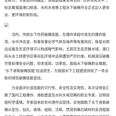
化研讨，专家组共同确定，该技能成果全体到达 “世界领先水平”，
标志着我国港口航道、水利水电等工程水下破礁作业正式迈入更安
全、更环保的新阶段。
当时，传统水下炸药破礁技能，在爆炸进程中发生的爆炸振
荡、水中冲击波、有毒有害化学气体及噪声等有害效应，极易对周
边设备及生态环境可以构成晦气影响，尤其在生态灵敏水域、港口
码头水工修建邻近等杂乱环境中运用遭到严厉约束。机械液压破礁
尽管处理安全问题，但本钱高、功率低，面临水下破礁职业难题，
“水下液氧破礁技能”应运而生，为我国水下工程建造供给了一条全
新的绿色破礁技能途径。
为全面评价该技能的可行性、安全性及实用性，本次证明会汇
聚了国内工程爆炸、港航建造及水利水电范畴的职业专家，证明进
程科学谨慎。专家组亲赴钦州港作业现场，实地踏勘了水下液氧破
礁从定位、钻孔、装填、组网、注氧、焚烧到礁石破碎的全流程施