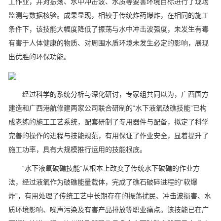
工作业，并对振荡、水中冲击波、水质等要害环境目标进行了现场
监测与数据核验。成果显现，相较于传统炸药爆炸，在相同的施工
条件下，该技能大幅度降低了振荡与水中冲击波强度，未发生有毒
有害于人体健康的物质、对周围水质环境未发生必定的影响，展现
出优胜的环保功能。
经过科学的系统分析与深化研讨，专家组共同以为，广西国方
建造和广西港航修建两家公司联合研制的“水下液氧破礁技能”已构
成老练的施工工艺系统，配套研制了专用器件与配备，拟定了科学
完善的操作的进程与技能规范，有用保证了作业安全，显着提升了
施工功率，具有大规模推行运用的技能根底。
“水下液氧破礁技能”从根本上改变了传统水下破礁的作业方
法，经过液氧作为破礁能量载体，完成了礁石破碎进程的“软爆
炸”，有用处理了传统工艺中长期存在的振荡扰民、冲击波损害、水
质环境影响、噪声污染及有害产品排放等职业痛点。该技能已在广