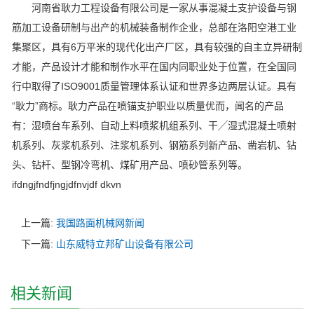
河南省耿力工程设备有限公司是一家从事混凝土支护设备与钢
筋加工设备研制与出产的机械装备制作企业，总部在洛阳空港工业
集聚区，具有6万平米的现代化出产厂区，具有较强的自主立异研制
才能，产品设计才能和制作水平在国内同职业处于位置，在全国同
行中取得了ISO9001质量管理体系认证和世界多边两层认证。具有
“耿力”商标。耿力产品在喷锚支护职业以质量优而，闻名的产品
有：湿喷台车系列、自动上料喷浆机组系列、干╱湿式混凝土喷射
机系列、灰浆机系列、注浆机系列、钢筋系列新产品、凿岩机、钻
头、钻杆、型钢冷弯机、煤矿用产品、喷砂管系列等。
ifdngjfndfjngjdfnvjdf dkvn
上一篇:
我国路面机械网新闻
下一篇:
山东威特立邦矿山设备有限公司
相关新闻