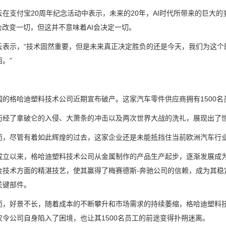
支付宝20周年纪念活动中表示，未来的20年，AI时代所带来的巨大的
会改变一切，但这并不意味着AI会决定一切。
示，“技术固然重要，但是未来真正决定胜负的还是今天，我们为这个
。”
格哈迪塑料技术公司近期宣布破产。这家汽车零件供应商拥有1500名
了拿破仑的入侵、大萧条的冲击以及两次世界大战的洗礼，展现出了惊
尽管有着如此辉煌的过去，这家企业还是未能抵挡住当前欧洲汽车行业
以来，格哈迪塑料技术公司从金属制作的产品生产起步，逐渐发展成为
金技术方面的精湛技艺，使其赢得了梅赛德斯-奔驰公司的信赖，成为其稳
关键部件。
好景不长，随着成本的不断攀升和市场需求的持续萎缩，格哈迪塑料技
仅令公司自身陷入了困境，也让其1500名员工的前途变得扑朔迷离。