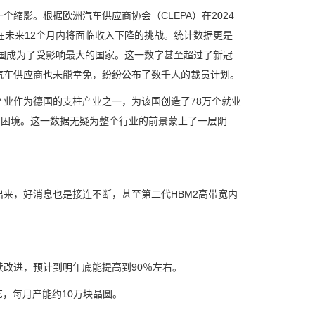
影。根据欧洲汽车供应商协会（CLEPA）在2024
在未来12个月内将面临收入下降的挑战。统计数据更是
中德国成为了受影响最大的国家。这一数字甚至超过了新冠
汽车供应商也未能幸免，纷纷公布了数千人的裁员计划。
业作为德国的支柱产业之一，为该国创造了78万个就业
的困境。这一数据无疑为整个行业的前景蒙上了一层阴
来，好消息也是接连不断，甚至第二代HBM2高带宽内
续改进，预计到明年底能提高到90％左右。
艺，每月产能约10万块晶圆。