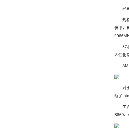
经典黑
规格上也
装甲，自
9066M
5G网卡
人性化
AMD
对于A
断了In
主流芯片
B860、