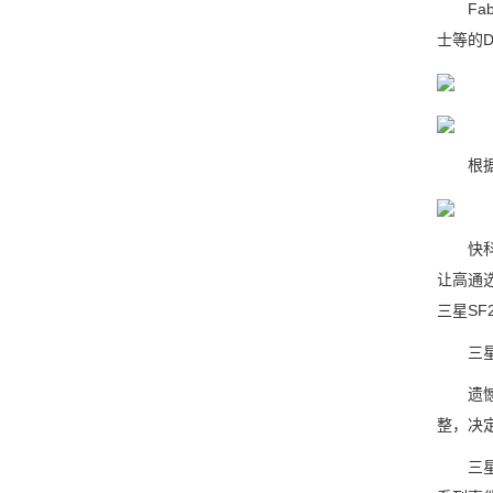
Fab
士等的
根据早
快科技
让高通
三星SF
三星渴
遗憾的
整，决
三星晶