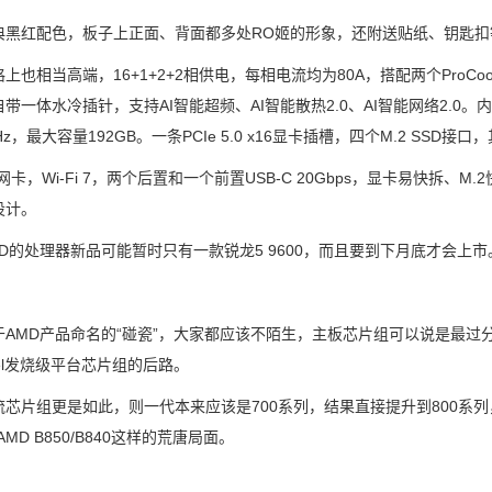
红配色，板子上正面、背面都多处RO姬的形象，还附送贴纸、钥匙扣
相当高端，16+1+2+2相供电，每相电流均为80A，搭配两个ProCool 
带一体水冷插针，支持AI智能超频、AI智能散热2.0、AI智能网络2.0。内存支
Hz，最大容量192GB。一条PCIe 5.0 x16显卡插槽，四个M.2 SSD接口，
，Wi-Fi 7，两个后置和一个前置USB-C 20Gbps，显卡易快拆、M
设计。
的处理器新品可能暂时只有一款锐龙5 9600，而且要到下月底才会上市
MD产品命名的“碰瓷”，大家都应该不陌生，主板芯片组可以说是最过分
tel发烧级平台芯片组的后路。
组更是如此，则一代本来应该是700系列，结果直接提升到800系列，完全和
AMD B850/B840这样的荒唐局面。