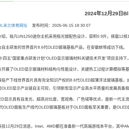
2024年12月29日Bl
ML米兰体育网址
发布时间：2026-06-15 18:30:07
铭凡UN1250迷你主机采用极光银配色设计，容积0.9升，搭载12核1
主研发的世界首片8.6代OLED玻璃基板产品，在安徽蚌埠成功下线。
四五”国家重点研发计划“OLED显示玻璃材料关键技术开发”项目支持下
展了OLED显示玻璃材料结构与性能设计、关键热工过程计算模拟等基
产下线世界首片具有完全知识产权的8.6代OLED超薄浮法玻璃基板，成
现OLED显示产业链自主可控，引领新型显示产业高水平质量的发展具备
D显示具有自发光、超高对比度、宽视角、广色域等优点，是新一代主流
6代OLED面板生产线代OLED玻璃基板对于OLED面板至关重要，是O
2月29日消息，Intel、AMD都在准备新一代高端游戏本平台，其中AMD的