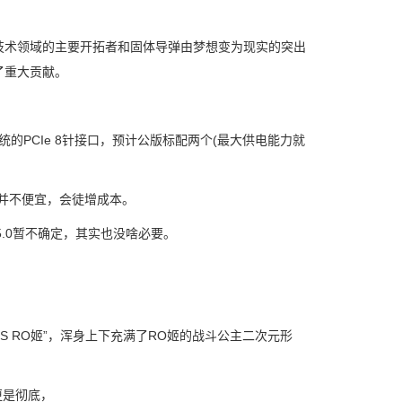
术领域的主要开拓者和固体导弹由梦想变为现实的突出
了重大贡献。
的PCIe 8针接口，预计公版标配两个(最大供电能力就
并不便宜，会徒增成本。
5.0暂不确定，其实也没啥必要。
FI S RO姬”，浑身上下充满了RO姬的战斗公主二次元形
更是彻底，