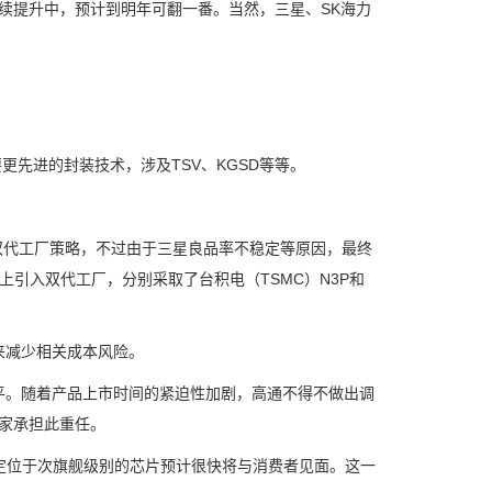
持续提升中，预计到明年可翻一番。当然，三星、SK海力
先进的封装技术，涉及TSV、KGSD等等。
双代工厂策略，不过由于三星良品率不稳定等原因，最终
引入双代工厂，分别采取了台积电（TSMC）N3P和
减少相关成本风险。
。随着产品上市时间的紧迫性加剧，高通不得不做出调
独家承担此重任。
位于次旗舰级别的芯片预计很快将与消费者见面。这一