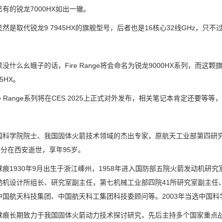
有的锐龙7000HX如出一辙。
取代锐龙9 7945HX的旗舰型号，后者也是16核心32线GHz，只不过
么幺蛾子的话，Fire Range将会命名为锐龙9000HX系列，而这颗
45HX。
 Range系列将在CES 2025上正式对外发布，相关笔记本肯定还要等
学院院士、我国固体火箭技术领域的杰出专家，原航天工业部第四研究院院
0分在西安逝世，享年95岁。
1930年9月出生于浙江嵊州，1958年进入国防部五院火箭发动机研
动机设计所组长、研究室副主任，第七机械工业部四院41所研究室副主任
中国航天科技集团、中国航天科工集团科技委顾问等。2003年当选中国科
长期致力于我国固体火箭动力技术探讨研究，先后主持多个国家重点战