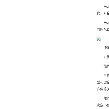
马云在
代，AI
马云表
同的东西
德国的
它历经
然而，
自成立
型和烫
饰件等
然而，
决定不