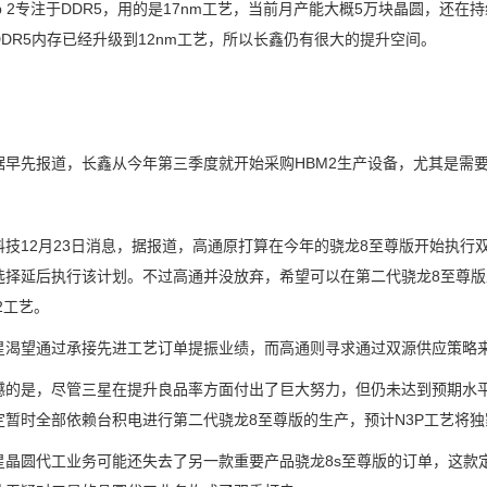
 2专注于DDR5，用的是17nm工艺，当前月产能大概5万块晶圆，还在
DDR5内存已经升级到12nm工艺，所以长鑫仍有很大的提升空间。
先报道，长鑫从今年第三季度就开始采购HBM2生产设备，尤其是需要更
12月23日消息，据报道，高通原打算在今年的骁龙8至尊版开始执行
选择延后执行该计划。不过高通并没放弃，希望可以在第二代骁龙8至尊版上
2工艺。
望通过承接先进工艺订单提振业绩，而高通则寻求通过双源供应策略来
是，尽管三星在提升良品率方面付出了巨大努力，但仍未达到预期水平
定暂时全部依赖台积电进行第二代骁龙8至尊版的生产，预计N3P工艺将
圆代工业务可能还失去了另一款重要产品骁龙8s至尊版的订单，这款定