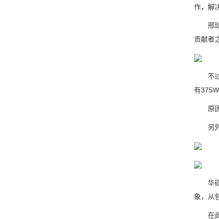
作，解
邢球痕
贡献者
不过在
有375
原因很
另外，A
华硕发布
象，从
在此之