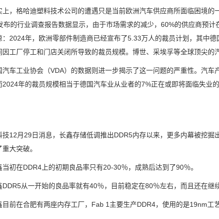
，格哈迪塑料技术公司的遭遇只是当前欧洲汽车供应商所面临困境的一个缩
月发布的行业调查报告数据显示，由于市场需求的减少，60%的供应商预计
惊：2024年，欧洲零部件制造商已经宣布了5.33万人的裁员计划，其
间因工厂停工和门店关闭所导致的裁员规模。博世、采埃孚等全球顶尖的
车工业协会（VDA）的数据则进一步揭示了这一问题的严重性。汽车产
而2024年的裁员规模相当于德国汽车业从业者的7%正在或即将面临失业
12月29日消息，长鑫存储低调推出DDR5内存以来，更多内幕被挖掘出
了重大突破。
初在DDR4上的初期良品率只有20-30％，成熟后达到了90％。
DR5从一开始的良品率就有40％，目前稳定在80％左右，而且还在继
前在合肥有两座内存工厂，Fab 1主要生产DDR4，使用的是19nm工