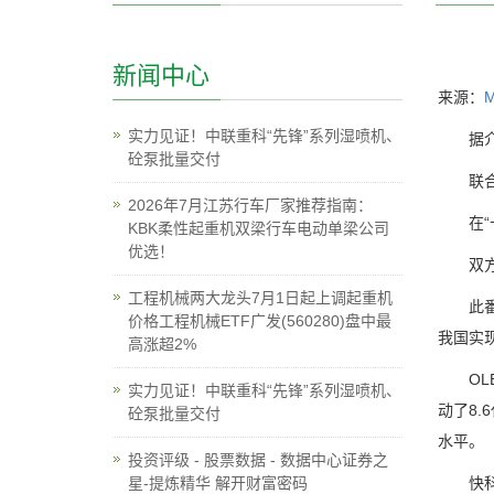
新闻中心
来源：
实力见证！中联重科“先锋”系列湿喷机、
据介绍，
砼泵批量交付
联合自
2026年7月江苏行车厂家推荐指南：
在“十
KBK柔性起重机双梁行车电动单梁公司
优选！
双方开
工程机械两大龙头7月1日起上调起重机
此番投
价格工程机械ETF广发(560280)盘中最
我国实
高涨超2%
OLE
实力见证！中联重科“先锋”系列湿喷机、
动了8.
砼泵批量交付
水平。
投资评级 - 股票数据 - 数据中心证券之
星-提炼精华 解开财富密码
快科技1