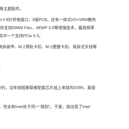
等主题配件。
II 8针供电接口、8层PCB，还有一体式I/O+VRM散热
持DIMM Flex、AEMP 3.0等增强技术，最高频率
其中一个支持PCIe 5.0。
.2快拆装甲、M.2滑轨卡扣、M.2便捷卡扣、易拆式天线等
。
的，当年线程撕裂者配套芯片组上来就叫X399，直接
Intel处于同一“级别”。于是，就出现了Intel