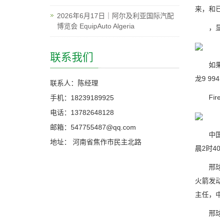
来，和已
2026年6月17日｜阿尔及利亚国际汽配
博览会 EquipAuto Algeria
，显然是
联系我们
如果没什
龙9 99
联系人：陈经理
Fire
手机：18239189925
电话：13782648128
邮箱：547755487@qq.com
中国科
地址： 河南省焦作市民主北路
晨2时4
邢球痕
火箭发
主任，
邢球痕