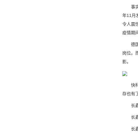
事实上
年11
令人震
疫情期
德国汽
岗位。
影。
快科技
存也有
长鑫当
长鑫D
长鑫目