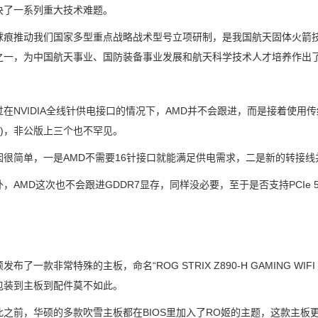
决了一系列重大技术难题。
推动我们国家多型重点战略战术型号立项研制，是我国航天固体火箭技
之一，为中国航天事业、国防装备事业发展和航天科学技术人才培养作出
NVIDIA全线针供电接口的情况下，AMD并不会跟进，而是接着使用传统
W)，非公版上三个也不罕见。
简单，一是AMD不需要16针接口就能满足供电需求，二是新的转接线
MD这次也不会跟进GDDR7显存，同样没必要，至于是否支持PCIe 
了一款非常特殊的主板，命名“ROG STRIX Z890-H GAMING WI
包装到主板到配件莫不如此。
前，华硕的多款吹雪主板都在BIOS里加入了RO姬的主题，这款主板