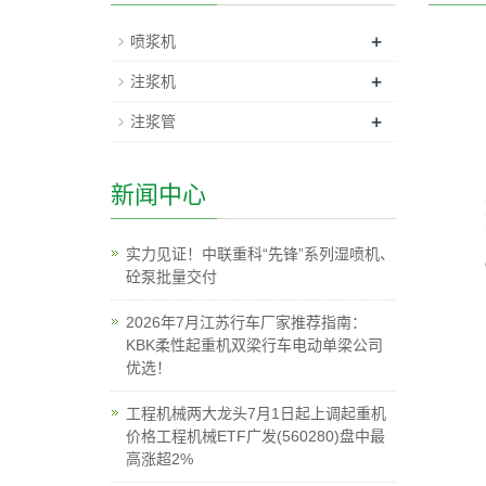
+
喷浆机
+
注浆机
+
注浆管
新闻中心
实力见证！中联重科“先锋”系列湿喷机、
砼泵批量交付
2026年7月江苏行车厂家推荐指南：
KBK柔性起重机双梁行车电动单梁公司
优选！
工程机械两大龙头7月1日起上调起重机
价格工程机械ETF广发(560280)盘中最
高涨超2%