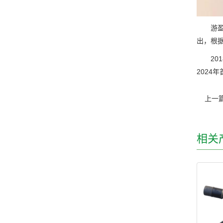
游盈隆
出，根
201
2024
上一
相关