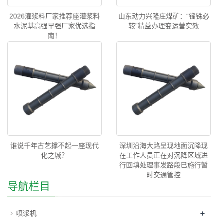
2026灌浆料厂家推荐座灌浆料
山东动力兴隆庄煤矿：“锱铢必
水泥基高强早强厂家优选指
较”精益办理变运营实效
南！
谁说千年古艺撑不起一座现代
深圳沿海大路呈现地面沉降现
化之城？
在工作人员正在对沉降区域进
行回填处理事发路段已施行暂
时交通管控
导航栏目
+
喷浆机