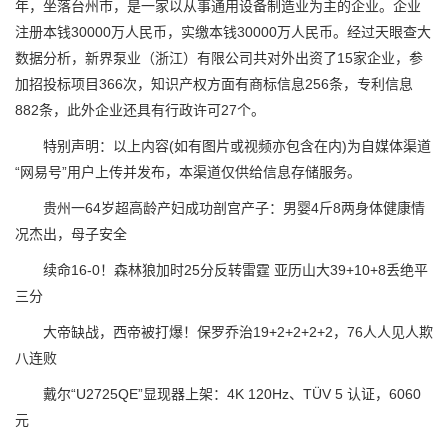
年，坐落台州市，是一家以从事通用设备制造业为主的企业。企业
注册本钱30000万人民币，实缴本钱30000万人民币。经过天眼查大
数据分析，新界泵业（浙江）有限公司共对外出资了15家企业，参
加招投标项目366次，知识产权方面有商标信息256条，专利信息
882条，此外企业还具有行政许可27个。
特别声明：以上内容(如有图片或视频亦包含在内)为自媒体渠道
“网易号”用户上传并发布，本渠道仅供给信息存储服务。
贵州一64岁超高龄产妇成功剖宫产子：男婴4斤8两身体健康情
况杰出，母子安全
续命16-0！森林狼加时25分反转雷霆 亚历山大39+10+8丢绝平
三分
大帝缺战，西帝被打爆！保罗乔治19+2+2+2+2，76人人见人欺
八连败
戴尔“U2725QE”显现器上架：4K 120Hz、TÜV 5 认证，6060
元