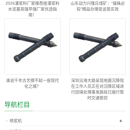
2026灌浆料厂家推荐座灌浆料
山东动力兴隆庄煤矿：“锱铢必
水泥基高强早强厂家优选指
较”精益办理变运营实效
南！
谁说千年古艺撑不起一座现代
深圳沿海大路呈现地面沉降现
化之城？
在工作人员正在对沉降区域进
行回填处理事发路段已施行暂
时交通管控
导航栏目
+
喷浆机