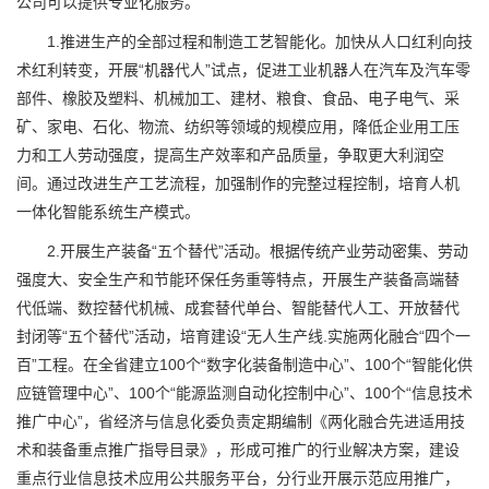
公司可以提供专业化服务。
1.推进生产的全部过程和制造工艺智能化。加快从人口红利向技
术红利转变，开展“机器代人”试点，促进工业机器人在汽车及汽车零
部件、橡胶及塑料、机械加工、建材、粮食、食品、电子电气、采
矿、家电、石化、物流、纺织等领域的规模应用，降低企业用工压
力和工人劳动强度，提高生产效率和产品质量，争取更大利润空
间。通过改进生产工艺流程，加强制作的完整过程控制，培育人机
一体化智能系统生产模式。
2.开展生产装备“五个替代”活动。根据传统产业劳动密集、劳动
强度大、安全生产和节能环保任务重等特点，开展生产装备高端替
代低端、数控替代机械、成套替代单台、智能替代人工、开放替代
封闭等“五个替代”活动，培育建设“无人生产线.实施两化融合“四个一
百”工程。在全省建立100个“数字化装备制造中心”、100个“智能化供
应链管理中心”、100个“能源监测自动化控制中心”、100个“信息技术
推广中心”，省经济与信息化委负责定期编制《两化融合先进适用技
术和装备重点推广指导目录》，形成可推广的行业解决方案，建设
重点行业信息技术应用公共服务平台，分行业开展示范应用推广，