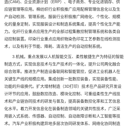
造(CAM)、企业资源计划（ERP）、电子商务、专业化进销存、供
应链管理等应用。棉纺织行业积极推广应用配棉管理信息化以及生
产自动检测、管理系统。服装行业积极推广网络化、个性化、规模
化的量身定制，实现服装设计和制造系统集成，提高个性化生产能
力。化纤行业重点应用生产的全部过程集散控制管理系统和各类自
动控制装置。印染行业重点应用织物染色印花工艺参数在线检测技
术，以及有利于节能、降耗、清洁生产的自动控制系统。
3.机械。重点发展以人机智能交互、柔性敏捷生产为特征的智能
制造方式，实现信息技术与生产技术的一体化，提升公司两化融合
综合效率。推进生产制造设备联网和智能管控，促进工业机器人在
关键生产线的规模应用。集成创新一批数控装备，实现装备性能、
功能的升级换代。扩大增材制造（3D打印）技术在产品研究开发设
计环节的应用，鼓励数控改造、模块化控制、可重组柔性生产线技
术和产业链协同技术的研发与普及，提高装备数控化率和工艺信息
化水平。着力开发信息化在装备制造领域的关键共性技术，广泛采
用嵌入式系统、传感器、自动控制、自动故障诊断和人工智能等技
术。汽车产业积极构建异地多层次协同研发体系、网络化协同制造