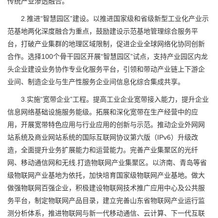
传统产业渗透融合。
2.推进“智慧园区”建设。以推进国家级和省级新型工业化产业示
范基地两化深度融合为重点，鼓励建设示范基地管理综合服务平
台，打破产业集群的地理区域限制，促进企业全球网络化协同创新
合作。选择100个骨干园区开展“智慧园区”试点，支持产业园区内龙
头企业建设业务协作专业化服务平台，引领和带动产业链上下游企
业间、制造企业与生产性服务企业间信息化综合集成共享。
3.实施“宽带企业”工程。提高工业企业宽带接入能力，提升企业
信息网络基础设施服务能级。拓展和深化宽带在生产经营中的应
用，开展宽带特色应用与行业应用的创新与示范。推动企业外网网
站系统及商业网站系统的国际互联网协议第六版（IPv6）升级改
造，全面提升业务扩展能力和运营能力。完善产业集聚区的光纤
网、移动通信网和无线.打造物联网产业集聚区。以济南、青岛等省
级物联网产业基地为依托，加快培育国家级物联网产业基地。做大
做强物联网百强企业，积极建设物联网技术推广应用中心及公共服
务平台，制定物联网产品目录，建立完善山东省物联网产业运行监
测分析体系，推进物联网与新一代移动通信、云计算、下一代互联