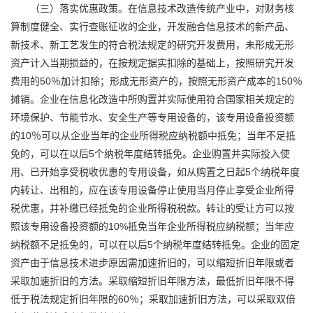
（三）落实优惠政策。在信息技术改造传统产业中，对财务核
算制度健全、实行查账征收的企业，开发融合信息技术的新产品、
新技术、新工艺发生的符合税法规定的研究开发费用，未形成无形
资产计入当期损益的，在按规定据实扣除的基础上，按照研究开发
费用的50％加计扣除；形成无形资产的，按照无形资产成本的150％
摊销。企业在信息化改造中所购置并实际使用符合国家相关规定的
环境保护、节能节水、安全生产等专用设备的，该专用设备投资额
的10％可以从企业当年的企业所得税应纳税额中抵免；当年不足抵
免的，可以在以后5个纳税年度结转抵免。企业购置并实际投入使
用、已开始享受税收优惠的专用设备，如从购置之日起5个纳税年度
内转让、出租的，应在该专用设备停止使用当月停止享受企业所得
税优惠，并补缴已经抵免的企业所得税税款。转让的受让方可以按
照该专用设备投资额的10%抵免当年企业所得税应纳税额；当年应
纳税额不足抵免的，可以在以后5个纳税年度结转抵免。企业的固定
资产由于信息技术进步原因需加速折旧的，可以缩短折旧年限或者
采取加速折旧的方法。采取缩短折旧年限方法，最低折旧年限不得
低于税法规定折旧年限的60％；采取加速折旧方法，可以采取双倍