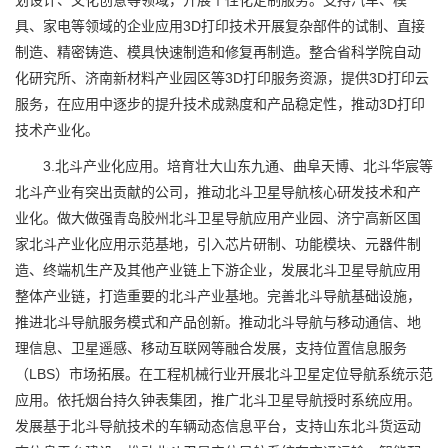
划设计、文化创意等领域，开展个性化定制服务。支持汽车、模
具、家电等领域的企业应用3D打印技术开展复杂部件的试制、直接
制造、精密铸造、模具快速制造和修复再制造。整合省科学院自动
化研究所、济南新材料产业园区等3D打印服务资源，提供3D打印云
服务，在应用中逐步的提升技术成熟度和产品稳定性，推动3D打印
技术产业化。
3.北斗产业化应用。培育壮大山东九通、曲阜天博、北斗华宸等
北斗产业有突出贡献的公司，推动北斗卫星导航核心研发技术和产
业化。做大做强青岛胶州北斗卫星导航应用产业园、济宁高新区国
家北斗产业化应用示范基地，引入芯片研制、功能模块、元器件制
造、终端机生产及其他产业链上下游企业，发展北斗卫星导航应用
整体产业链，打造重要的北斗产业基地。完善北斗导航基础设施，
推进北斗导航服务模式和产品创新。推动北斗导航与移动通信、地
理信息、卫星遥感、移动互联网等融合发展，支持位置信息服务
（LBS）市场拓展。在工程机械行业开展北斗卫星定位导航系统示范
应用。依托烟台持久钟表集团，推广北斗卫星导航授时系统应用。
发展基于北斗导航技术的车辆动态信息平台，支持山东北斗货运动