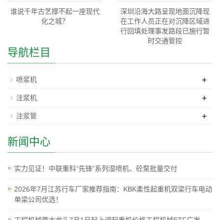
谁说千年古艺撑不起一座现代
深圳沿海大路呈现地面沉降现
化之城？
在工作人员正在对沉降区域进
行回填处理事发路段已施行暂
时交通管控
导航栏目
+
喷浆机
+
注浆机
+
注浆管
新闻中心
实力见证！中联重科“先锋”系列湿喷机、砼泵批量交付
2026年7月江苏行车厂家推荐指南：KBK柔性起重机双梁行车电动
单梁公司优选！