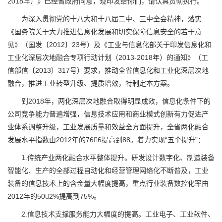
2018年）》已经省政府同意，现印发给你们，请认真贯彻执行。
为深入贯彻党的十八大和十八届二中、三中全会精神，落实
《国务院关于大力推进信息化发展和切实保障信息安全的若干意
见》（国发〔2012〕23号）及《工业与信息化部关于印发信息化和
工业化深层次地融合专项行动计划（2013-2018年）的通知》（工
信部信〔2013〕317号）要求，推动全省信息化和工业化深层次地
融合，推进工业转型升级、提质增效，特制定本方案。
到2018年，两化深层次地融合取得明显成效，信息化条件下的
公司竞争能力普遍增强，信息技术应用和商业模式创新有力促进产
业体系调整升级，工业发展质量和效益全方面提升，全省两化融合
发展水平指数由2012年的766提高到88。着力实现“五个提升”：
1.传统产业两化融合水平整体提升。研发设计数字化、制造装备
智能化、生产的全部过程自动化和经营管理网络化不断普及，工业
装备的信息技术上的含金量大幅度提高，重点行业装备数控化率由
2012年的502%提高到75%。
2.信息技术支撑服务能力大幅度的提高。工业电子、工业软件、