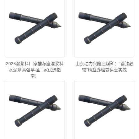
2026灌浆料厂家推荐座灌浆料
山东动力兴隆庄煤矿：“锱铢必
水泥基高强早强厂家优选指
较”精益办理变运营实效
南！