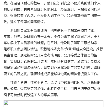
躁。在温晓飞耐心的教导下，他们认识到安全不仅关系到他们个人
的切身利益，也关系到班组其他职工，乃至班组、车站和公司的利
益，很快转变了观念，积极投入到工作中，和班组其他职工团结一
致，建立了深厚的同事情谊。
遇到组员家里有急事请假，他总是第一个站出来顶岗作业，十
年来，他先后替班四百五十余天，不仅为职工解了燃眉之急，更为
车站解决了人员紧缺的难题；在平时，他及时了解职工思想动态，
组织职工参加团队活动，积极地推进完善“六型”班组安全建设，推行
民主管理，通过按时公开月度考核明细，公开接受全体组员的监
督，实现班组管理的公开透明；依托已有微信群，通过与组员以及
组员家属的密切沟通配合，切实想办法解决职工的实际问题，消除
职工的后顾之忧，确保班组成员能够以饱满的精神情况投入工作。
惟奋斗者进，惟实干者胜。温晓飞带领着他的团队，以昂扬的
奋斗姿态，迈着坚定的步伐，向着任务目标，用自己的辛勤劳动继
续书写着新时代铁运工人的华美篇章。