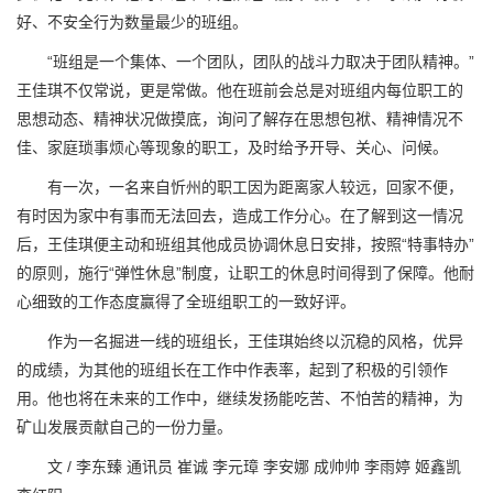
好、不安全行为数量最少的班组。
“班组是一个集体、一个团队，团队的战斗力取决于团队精神。”
王佳琪不仅常说，更是常做。他在班前会总是对班组内每位职工的
思想动态、精神状况做摸底，询问了解存在思想包袱、精神情况不
佳、家庭琐事烦心等现象的职工，及时给予开导、关心、问候。
有一次，一名来自忻州的职工因为距离家人较远，回家不便，
有时因为家中有事而无法回去，造成工作分心。在了解到这一情况
后，王佳琪便主动和班组其他成员协调休息日安排，按照“特事特办”
的原则，施行“弹性休息”制度，让职工的休息时间得到了保障。他耐
心细致的工作态度赢得了全班组职工的一致好评。
作为一名掘进一线的班组长，王佳琪始终以沉稳的风格，优异
的成绩，为其他的班组长在工作中作表率，起到了积极的引领作
用。他也将在未来的工作中，继续发扬能吃苦、不怕苦的精神，为
矿山发展贡献自己的一份力量。
文 / 李东臻 通讯员 崔诚 李元璋 李安娜 成帅帅 李雨婷 姬鑫凯