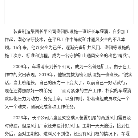
装备制造集团长平公司密闭队设施一班班长车堰消，自参加工
作起，潜心钻研技术，在平凡工作中练就矿井通风安全的不凡本
领。15年来，他以安全为己任，逐渐完备矿井风门、密闭等设施的
施工次序、标准和流程，成为一名守护矿山通风安全的出色“哨兵”。
2009年，车堰消来到长平公司，成为一名普通矿工。由于在工
作中的突出表现，2019年，他被提拔为密闭队设施一班班长。“说实
话，当上班组长，自己的压力一下变大了，以前自己干好活就行，
现在还得照顾好一群弟兄……”面对紧张的生产工作，朴实的车堰消
默默化压力为动力，身先士卒，以身作则，带着班组成员攻克一个
又一个难关，圆满完成各项工作任务。
2023年，长平公司六盘区架空乘人装置机尾的两道风门需要及
时修建，但是风门厂家还未设计好风门。工期一天天迫近，接到任
务后，面对工期短、进料又不到位，还没有风门框的情况下，车堰