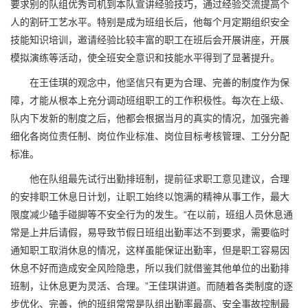
要求别的队组优秀司机到本队宣讲经验技巧，通过经验交流提高个
人的割矸工艺水平。特别是成为班组长后，他每个月定期组织安全
技能知识培训，邀请经验比较丰富的职工在班后会开展讲座，开展
模拟演练等活动，使全班安全意识和技能水平得到了显著提升。
在王佳琪的观念中，他坚信只有更为合理、完善的制度作为保
障，才能从根本上充分调动班组职工的工作积极性。每次在上级、
队内下发新的制度之后，他都会根据当月的真实的情况，加强完善
细化各岗位责任制、岗位作业标准、岗位目标考核管理、工分分配
标准。
他在队组最先试行出勤排班制，提前征求职工意见建议，合理
的安排职工休息日计划，让职工始终以饱满的精神从事工作，最大
限度减少磕手碰脚等不安全行为的发生。“在以前，班组人员休息通
常是上井后请假，易导致节假日班组出勤率达不到要求，需要临时
通知职工取消休息的情况，这样虽能保证出勤率，但是职工容易因
休息不好而造成安全风险隐患，所以我们就借鉴其他单位的出勤排
班制，让休息更为灵活、合理。”王佳琪讲道。而随着各类制度的逐
步优化、完善，他的班组常常是队组出勤率最高、安全事故控制最