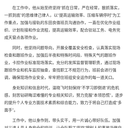
在工作中，他从始至终坚持“抓在日常，严在经常，狠抓落实，
一抓到底”的思维律己律人，以“提高运输效率、压缩车辆停时”为工
作重点，加强与接轨的东田良值班员沟通协作，一直在优化作业组
织、计划衔接和作业流程，提高运输效率，配合驻站工务、电务完
成天窗点各项作业。
同时，他坚持问题导向，开展全覆盖安全检查，认真落实现场
检查和跟班作业，加强后半夜和特殊时间段、特殊天气的跟班作
业，卡控作业标准现场落实。充分的发挥监督管理职责，通过现场
跟班作业和机车监控抽查，查找职工不规范行为，班前会进行强
调，确保现场作业安全，牢牢把住班组安全运作的每一道关口。
身处知识和信息时代，温晓飞时刻保持“不学习即倒退”的危机
感，刻苦钻研晦涩难懂的专业相关知识，努力克服“本领恐慌”，逐步
的提升个人专业方面技术素质和综合能力，致力于将自己打造成“多
面手”。
工作中，他以身作则，带头实干，用一片诚心带好队伍。加强
对三违人员人身安全的培训，让全队职工坚持“把别人的事故当做自