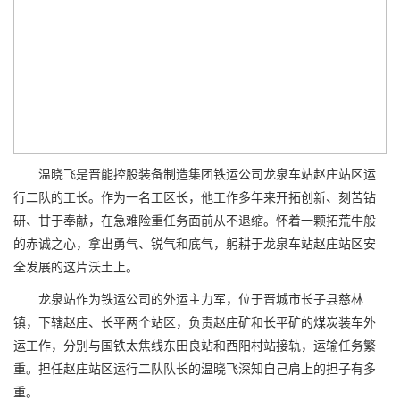
温晓飞是晋能控股装备制造集团铁运公司龙泉车站赵庄站区运
行二队的工长。作为一名工区长，他工作多年来开拓创新、刻苦钻
研、甘于奉献，在急难险重任务面前从不退缩。怀着一颗拓荒牛般
的赤诚之心，拿出勇气、锐气和底气，躬耕于龙泉车站赵庄站区安
全发展的这片沃土上。
龙泉站作为铁运公司的外运主力军，位于晋城市长子县慈林
镇，下辖赵庄、长平两个站区，负责赵庄矿和长平矿的煤炭装车外
运工作，分别与国铁太焦线东田良站和西阳村站接轨，运输任务繁
重。担任赵庄站区运行二队队长的温晓飞深知自己肩上的担子有多
重。