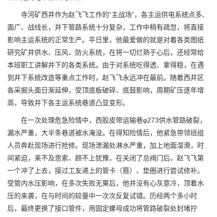
寺河矿西井作为赵飞飞工作的“主战场”，各主运供电系统点多、
面广、战线长，井下管路系统十分复杂，工作中稍有疏忽，将直接
影响主运系统的正常生产。平日里，他最爱做的就是对着各类图纸
研究矿井供水、压风、防火系统，在将一切烂熟于心后，还经常给
本班职工讲解井下的各类系统。由于对系统吃得透、拿得稳，在遇
到井下系统改造等重点工作时，赵飞飞永远冲在最前。随着西井区
各采掘头面日渐延伸，受顶底板破碎、底鼓影响，周期矿压逐年增
高，导致井下各主运系统巷道凸显变形。
在一次处理危急险情中，西胶皮带运输巷φ273供水管路破裂，
漏水严重，大半条巷道被水淹没。在得知险情后，他紧急带领班组
人员奔赴现场进行抢修。现场泄漏处淋水严重，加上地面湿滑，时
间紧迫，来不及思索、顾不上犹豫，在关闭了总阀门后，赵飞飞第
一个冲了上去，接过工友递上的管卡（箍）、垫圈进行尝试修补。
受管内水压影响，在多次失败无果后，他并没有心灰意冷，顶着水
压的来袭，在与时间的较量中一次次反复试错。历经两个多小时
后，最终更换了接口管件，用固定螺母成功将管路破裂处封堵拧