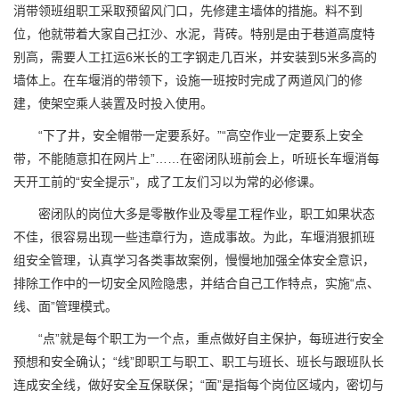
消带领班组职工采取预留风门口，先修建主墙体的措施。料不到
位，他就带着大家自己扛沙、水泥，背砖。特别是由于巷道高度特
别高，需要人工扛运6米长的工字钢走几百米，并安装到5米多高的
墙体上。在车堰消的带领下，设施一班按时完成了两道风门的修
建，使架空乘人装置及时投入使用。
“下了井，安全帽带一定要系好。”“高空作业一定要系上安全
带，不能随意扣在网片上”……在密闭队班前会上，听班长车堰消每
天开工前的“安全提示”，成了工友们习以为常的必修课。
密闭队的岗位大多是零散作业及零星工程作业，职工如果状态
不佳，很容易出现一些违章行为，造成事故。为此，车堰消狠抓班
组安全管理，认真学习各类事故案例，慢慢地加强全体安全意识，
排除工作中的一切安全风险隐患，并结合自己工作特点，实施“点、
线、面”管理模式。
“点”就是每个职工为一个点，重点做好自主保护，每班进行安全
预想和安全确认；“线”即职工与职工、职工与班长、班长与跟班队长
连成安全线，做好安全互保联保；“面”是指每个岗位区域内，密切与