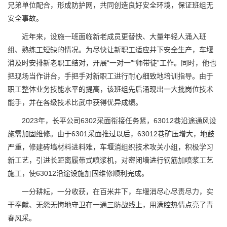
兄弟单位配合，形成防护网，共同创造良好安全环境，保证班组无
安全事故。
近年来，设施一班面临新老成员更替快、大量年轻人涌入班
组、熟练工短缺的情况。为尽快让新职工适应井下安全生产，车堰
消及时安排新老职工结对，开展“一对一”“师带徒”工作。同时，他也
把现场当作讲台，手把手对新职工进行耐心细致地培训指导。由于
职工整体业务技能水平的提高，该班组先后涌现出一大批岗位技术
能手，并在各级技术比武中获得优异成绩。
2023年，长平公司6302采面衔接任务紧，63012巷沿途通风设
施需加固维修。由于6301采面推过以后，63012巷矿压增大，地鼓
严重，修建砖墙材料进料难，车堰消组织技术攻关小组，积极学习
新工艺，引进长距离履带式喷浆机，对密闭墙进行钢筋加喷浆工艺
施工，使63012沿途设施加固维修顺利完成。
一分耕耘，一分收获，在百米井下，车堰消尽心尽责尽力，实
干奉献、无怨无悔地守卫在一通三防战线上，用满腔热情点亮了青
春风采。