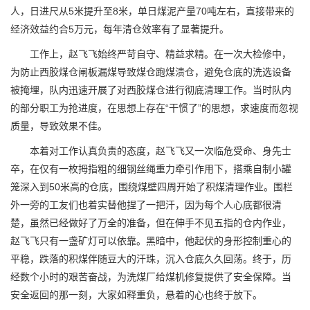
人，日进尺从5米提升至8米，单日煤泥产量70吨左右，直接带来的
经济效益约合5万元，每年清仓效率有了显著提升。
工作上，赵飞飞始终严苛自守、精益求精。在一次大检修中，
为防止西胶煤仓闸板漏煤导致煤仓跑煤溃仓，避免仓底的洗选设备
被掩埋，队内迅速开展了对西胶煤仓进行彻底清理工作。当时队内
的部分职工为抢进度，在思想上存在“干惯了”的思想，求速度而忽视
质量，导致效果不佳。
本着对工作认真负责的态度，赵飞飞又一次临危受命、身先士
卒，在仅有一枚拇指粗的细钢丝绳重力牵引作用下，搭乘自制小罐
笼深入到50米高的仓底，围绕煤壁四周开始了积煤清理作业。围栏
外一旁的工友们也着实替他捏了一把汗，因为每个人心底都很清
楚，虽然已经做好了万全的准备，但在伸手不见五指的仓内作业，
赵飞飞只有一盏矿灯可以依靠。黑暗中，他起伏的身形控制重心的
平稳，跌落的积煤伴随豆大的汗珠，沉入仓底久久回荡。终于，历
经数个小时的艰苦奋战，为洗煤厂给煤机修复提供了安全保障。当
安全返回的那一刻，大家如释重负，悬着的心也终于放下。