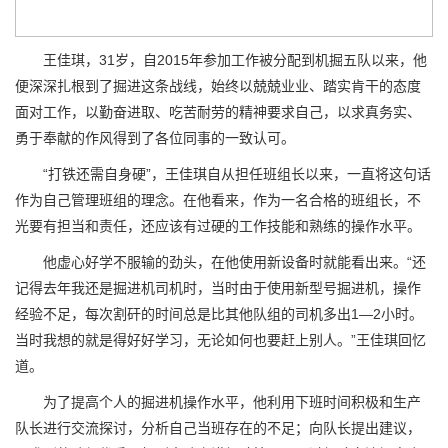
王佳琪，31岁，自2015年参加工作被分配到机掘五队以来，他
便深深扎根到了掘进这条战线，始终以兢兢业业、踏实肯干的态度
面对工作，以勤奋进取、吃苦耐劳的精神要求自己，以求真务实、
勇于奉献的作风得到了各位同事的一致认可。
“打铁还需自身硬”，王佳琪自从担任班组长以来，一直将这句话
作为自己管理班组的理念。在他看来，作为一名合格的班组长，不
光要有担当和责任，还应该有过硬的工作技能和熟练的操作水平。
他虚心好学不服输的劲头，在他使用新设备时就能看出来。“还
记得去年我还是掘进机司机时，当时由于使用新型号掘进机，操作
经验不足，每次割矸的时间总是比其他队组的司机多出1—2小时。
当时我想的就是得好好学习，无论如何也要赶上别人。”王佳琪回忆
道。
为了提高个人的掘进机操作水平，他利用下班时间积极和生产
队长进行交流探讨，分析自己当班存在的不足；向队长提出建议，