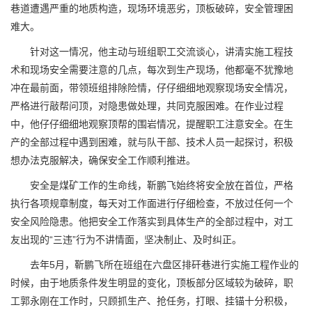
巷道遭遇严重的地质构造，现场环境恶劣，顶板破碎，安全管理困
难大。
针对这一情况，他主动与班组职工交流谈心，讲清实施工程技
术和现场安全需要注意的几点，每次到生产现场，他都毫不犹豫地
冲在最前面，带领班组排除险情，仔仔细细地观察现场安全情况，
严格进行敲帮问顶，对隐患做处理，共同克服困难。在作业过程
中，他仔仔细细地观察顶帮的围岩情况，提醒职工注意安全。在生
产的全部过程中遇到困难，就与队干部、技术人员一起探讨，积极
想办法克服解决，确保安全工作顺利推进。
安全是煤矿工作的生命线，靳鹏飞始终将安全放在首位，严格
执行各项规章制度，每天对工作面进行仔细检查，不放过任何一个
安全风险隐患。他把安全工作落实到具体生产的全部过程中，对工
友出现的“三违”行为不讲情面，坚决制止、及时纠正。
去年5月，靳鹏飞所在班组在六盘区排矸巷进行实施工程作业的
时候，由于地质条件发生明显的变化，顶板部分区域较为破碎，职
工郭永刚在工作时，只顾抓生产、抢任务，打眼、挂锚十分积极，