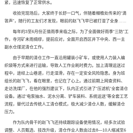
紧，迅速恢复了正常供水。
收拾完现场后，大家终于长舒一口气，伴随着帽檐处传来的“滴
答声”，随行的工友们才发现，眼前的赵飞飞早已被打湿了全身……
每年的3至6月份正值雨季来临之际，为了全面做好雨季“三防”工
作，寺河矿未雨绸缪，提前应对，全面开启西区井下中央、西一主
副水仓煤泥清仓工作。
由于早期的清仓工作一直沿用罐装小矿车，或使用人力装入编
织袋等方式来进行运输，导致人工作业耗时费力。加上清理运送过
程中，途经上山巷道，行走湿滑，存在一定安全风险隐患。身为班
组长的赵飞飞，看在眼里，也记在了心上。通过前期上网查资料、
走访洗煤厂，在他的强烈建议下，队内正式引进了“压滤机”全套清仓
设备。通过“电泵抽水、泥水分离、铲车装料、系统运送”等全套工艺
流程，替代过去传统人工清仓模式，极大减少清仓人数，缓解清仓
压力。
作为队内骨干的赵飞飞还持续跟踪设备使用情况，经多次试验
调整、人员甄选、技改升级，清仓作业人数由过去8—10人缩减至6