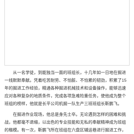
从一名学徒，到能独当一面的班组长，十几年如一日地在掘进
一线默默奉献。凭着吃苦耐劳、不怕脏、不怕累的韧劲，积累了15
年的掘进工作经验，精通各种掘进机械技术和设备操作，能够迅速
应对各种复杂的地质条件，完成各项急难险重任务，使他成为整个
班组的榜样，他就是长平公司机掘一队生产三班班组长靳鹏飞。
在掘进作业现场，他总是身先士卒。无论遇到怎样的困难和挑
战，他都毫不退缩，以出色的专业技能和无私的奉献精神成为班组
的楷模。有一次，靳鹏飞所在班组在六盘区辅运巷进行掘进工作，