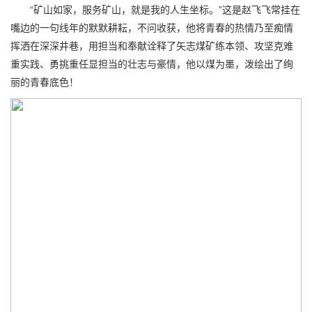
“矿山如家，服务矿山，就是我的人生坐标。”这是赵飞飞常挂在
嘴边的一句线年的默默耕耘，不问收获，他将青春的热情乃至痴情
挥洒在深深井巷，用担当和奉献诠释了矢志煤矿练本领、攻坚克难
重实践、勇挑重任显担当的壮志与豪情，他以煤为墨，泼绘出了绚
丽的青春底色！