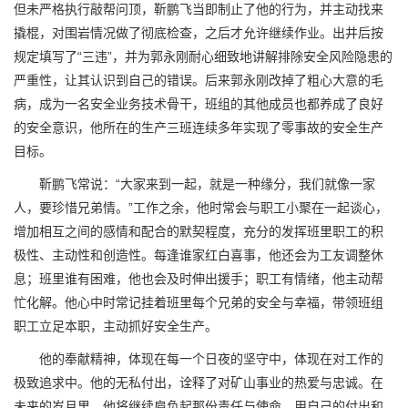
但未严格执行敲帮问顶，靳鹏飞当即制止了他的行为，并主动找来
撬棍，对围岩情况做了彻底检查，之后才允许继续作业。出井后按
规定填写了“三违”，并为郭永刚耐心细致地讲解排除安全风险隐患的
严重性，让其认识到自己的错误。后来郭永刚改掉了粗心大意的毛
病，成为一名安全业务技术骨干，班组的其他成员也都养成了良好
的安全意识，他所在的生产三班连续多年实现了零事故的安全生产
目标。
靳鹏飞常说：“大家来到一起，就是一种缘分，我们就像一家
人，要珍惜兄弟情。”工作之余，他时常会与职工小聚在一起谈心，
增加相互之间的感情和配合的默契程度，充分的发挥班里职工的积
极性、主动性和创造性。每逢谁家红白喜事，他还会为工友调整休
息；班里谁有困难，他也会及时伸出援手；职工有情绪，他主动帮
忙化解。他心中时常记挂着班里每个兄弟的安全与幸福，带领班组
职工立足本职，主动抓好安全生产。
他的奉献精神，体现在每一个日夜的坚守中，体现在对工作的
极致追求中。他的无私付出，诠释了对矿山事业的热爱与忠诚。在
未来的岁月里，他将继续肩负起那份责任与使命，用自己的付出和