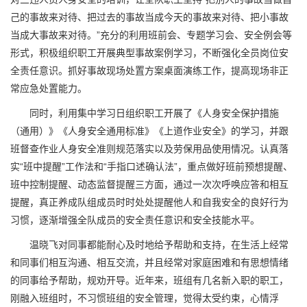
己的事故来对待、把过去的事故当成今天的事故来对待、把小事故
当成大事故来对待。”充分的利用班前会、专题学习会、安全例会等
形式，积极组织职工开展典型事故案例学习，不断强化全员岗位安
全责任意识。抓好事故现场处置方案桌面演练工作，提高现场非正
常应急处置能力。
同时，利用集中学习日组织职工开展了《人身安全保护措施
（通用）》《人身安全通用标准》《上道作业安全》的学习，并跟
班督查作业人身安全准则规范落实以及劳保用品使用情况。认真落
实“班中提醒”工作法和“手指口述确认法”，重点做好班前预想提醒、
班中控制提醒、动态监督提醒三方面，通过一次次呼唤应答和相互
提醒，真正养成队组成员时时处处提醒他人和自我安全的良好行为
习惯，逐渐增强全队成员的安全责任意识和安全技能水平。
温晓飞对同事都能耐心及时地给予帮助和支持，在生活上经常
和同事们相互沟通、相互交流，并且经常对家庭困难和有思想情绪
的同事给予帮助，规劝开导。近年来，班组有几名新入职的职工，
刚融入班组时，不习惯班组的安全管理，觉得太受约束，心情浮