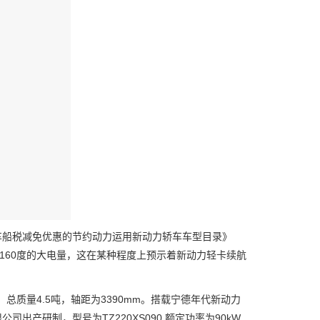
船税减免优惠的节约动力运用新动力轿车车型目录》
160度的大电量，这在某种程度上预示着新动力轻卡续航
总质量4.5吨，轴距为3390mm。搭载宁德年代新动力
产研制，型号为TZ220XS090,额定功率为90kW,