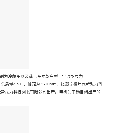
别为冷藏车以及载卡车两款车型。宇通型号为
0mm，总质量4.5吨，轴距为3500mm，搭载宁德年代新动力科
未势动力科技河北有限公司出产。电机为宇通自研出产的