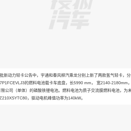
批新动力轻卡公告中，宇通和春风柳汽乘龙分别上新了两款氢气轻卡，分
047P1FCEVLJ3的燃料电池载卡车底盘，长5990 mm， 宽2140-218
有限公司（单体）的磷酸铁锂电池。燃料电池为质子交流膜燃料电池，为
Z210XSYTC80，驱动电机峰值功率为140kW。