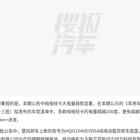
视的是，本期公告中纯电轻卡大电量趋势显着，在本期公示的《享用车
十三批）拟发布的车型清单中，多款纯电轻卡的电量超越100度，更有超越
0km+进发。
公告中，楚风轿车上新的型号为HQG1040EVD54纯电动载货轿车底盘，
有限公司出产的磷酸铁锂电池，驱动电机为玉柴芯蓝新动力动力科技有限公司出