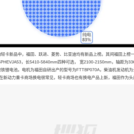
卡新品中，福田、跃进、菱势、比亚迪均有新品上榜。其间福田上榜一款
45PHEVJA53，长5410-5840mm四种可选， 宽2100-2150mm，轴
铁锂电池。电机为福田自研出产的型号为FTTBP070A，柴油机发动机为云
W。在新动力重卡商场换电很常见，轻卡商场也有换电产品上新，福田作为