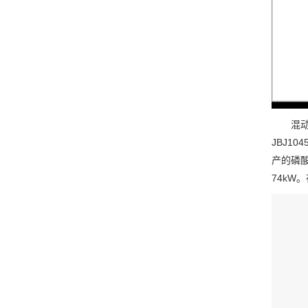
混动轻
JBJ10
产的磷酸
74k