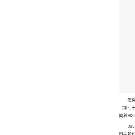
值得重
（第七
向着90
395批
科技股份