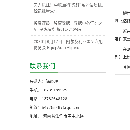
实力见证！中联重科“先锋”系列湿喷机、
砼泵批量交付
博世首
湖北亿
投资评级 - 股票数据 - 数据中心证券之
星-提炼精华 解开财富密码
近来，
咱们来
2026年6月17日｜阿尔及利亚国际汽配
博览会 EquipAuto Algeria
在202
卸）上
联系我们
其间，
联系人：陈经理
手机：18239189925
电话：13782648128
邮箱：547755487@qq.com
地址： 河南省焦作市民主北路