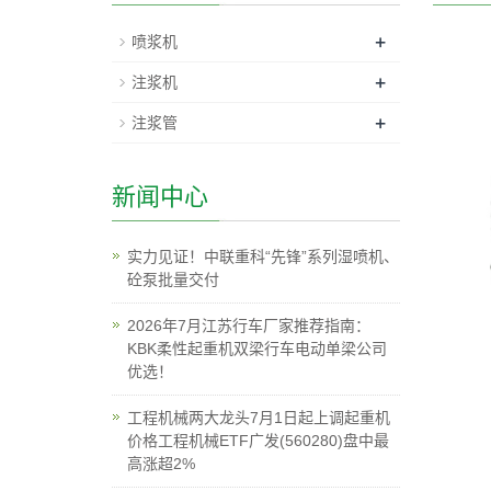
+
喷浆机
+
注浆机
+
注浆管
新闻中心
实力见证！中联重科“先锋”系列湿喷机、
砼泵批量交付
2026年7月江苏行车厂家推荐指南：
KBK柔性起重机双梁行车电动单梁公司
优选！
工程机械两大龙头7月1日起上调起重机
价格工程机械ETF广发(560280)盘中最
高涨超2%