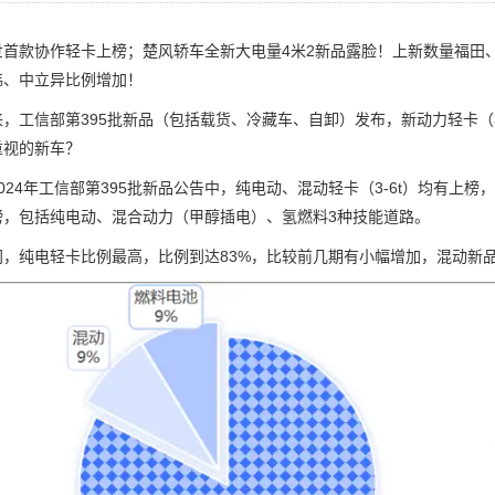
款协作轻卡上榜；楚风轿车全新大电量4米2新品露脸！上新数量福田、
纬、中立异比例增加！
工信部第395批新品（包括载货、冷藏车、自卸）发布，新动力轻卡（3
重视的新车？
4年工信部第395批新品公告中，纯电动、混动轻卡（3-6t）均有上榜
榜，包括纯电动、混合动力（甲醇插电）、氢燃料3种技能道路。
纯电轻卡比例最高，比例到达83%，比较前几期有小幅增加，混动新品