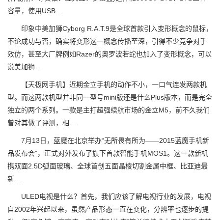
容量，使用USB…
印象中美加狮Cyborg R.A.T.9是全球首款引入变形概念的鼠标，
不论成功与否，确实将变形这一概念传播至深，引得不少竞争对手
效仿，甚至大厂牌例如Razer的奥罗波若蛇也加入了变形概念，可以
说美加狮…
【天极网手机】近期金立手机的动作不小，一口气连发两款机
型。而这两款机型并非同一型号mini版还是什么Plus版本，而是完全
独立的两个系列。一款是主打超强续航市场的金立M5，前不久我们
曾对其做了评测，相…
7月13日，蓝魔在北京举办“无所畏有所为——2015蓝魔手机新
品发布会”，正式对外发布了旗下首款智能手机MOS1。这一款新机
携双面2.5D弧面玻璃、全球首创五面晶棱切割金属中框、比亚迪最
新…
ULED电视是什么？首先，我们应该了解电视行业的发展，电视
自2002年兴起以来，虽然产品形态一直在变化，分辨率也逐步的提