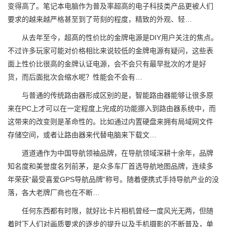
变得高了。笔记本电脑作为普及率超高的电子科技类产品更被人们
要求的越来越严格甚至到了苛刻的程度，精致的外观、轻…
从去年至今，超高的性价比的金牌电源是DIY用户关注的焦点。
不过许多玩家可能对价格相比来说较低的金牌电源有疑问，这些表
面上性价比很高的金牌认证电源，会不会只有最早批次的才是好
货，而后面批次会缩水呢？性能会不会有…
与普通的传统路由器形成区别的是，智能路由器能够让很多原
来在PC上才可以在一定程度上完成的功能挪入到路由器系统中，而
这带来的改变则是革命性的。比如通过内置硬盘来拥有局域网文件
存储空间，或者让路由器来代替电脑来下载文…
道道通作为中国导航领袖品牌，在导航领域深耕十余年，品牌
知名度和美誉度名列前茅，是众多车厂首选导航地图品牌，连续多
年荣获“最受喜爱GPS导航品牌”称号。随着便携式手持导航产业的没
落，各大老牌厂商也在不断…
任何东西都有时限，就好比卡片相机曾经一度风光无两，但随
着时下人们对画质要求的逐步的提升以及手机摄影的不断普及，单