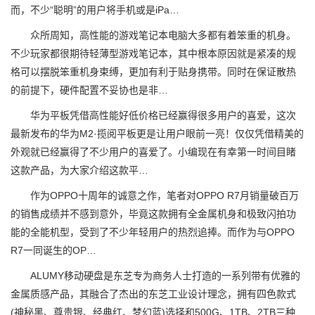
而，不少“聪明”的用户将手机或是iPa…
众所周知，高性能的游戏笔记本电脑大多都有着笨重的机身。
不少玩家都很期待轻薄型游戏笔记本，其中根本原因就是紧凑的规
格可以摆脱笨重机身束缚，更加有利于贴身携带。同时在保证散热
的前提下，硬件配置不妥协也是非…
华为平板凭借高性能好低价格已经赢得很多用户的喜爱，这次
最新发布的华为M2·揽阅平板更是让用户眼前一亮！仅仅凭借精美的
外观就已经赢得了不少用户的喜爱了。小编现在有幸第一时间目睹
这款产品，为大家介绍这款平…
作为OPPO十周年的诚意之作，笔者对OPPO R7月销量破百万
的销售成绩并不感到意外，毕竟这款拥有全金属机身和极致闪拍功
能的全能机型，受到了不少年轻用户的热烈追捧。而作为与OPPO
R7一同诞生的OP…
ALUMY移动硬盘是东芝专为商务人士打造的一系列带有优雅的
金属质感产品，其融合了杰出的东芝工业设计理念，拥有四色款式
(神秘黑、尊贵银、经典红、梦幻蓝)选择和500G、1TB、2TB三种