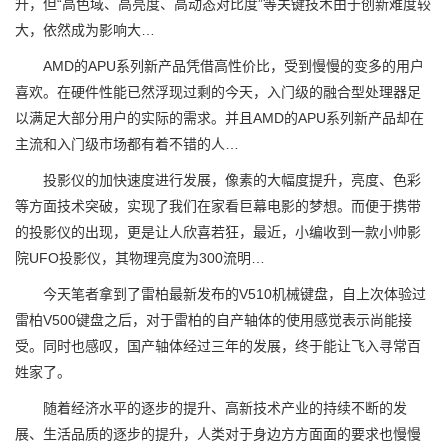
升，但“高色域、高亮度、高动态对比度”等关键技术由于创新难度较
大，依然成为影响大…
AMD的APU系列新产品凭借高性价比，受到慢慢的变多的用户
喜欢。在硬件性能已然浮现过剩的今天，入门级的融合型处理器足
以满足大部分用户的实际的需求。并且AMD的APU系列新产品却在
主流和入门级市场都有着不错的人…
投影仪的加快速度进行发展，像素的大幅度提升，亮度、色彩
等方面技术突破，实现了我们在家看巨幕电影的梦想。而便于携带
的投影仪的出现，更是让人欣喜若狂，最近，小编收到一款小帅影
院UFO投影仪，其物理亮度为300流明…
今天笔者拿到了雷柏最新发布的V510机械键盘，自上次体验过
雷柏V500键盘之后，对于雷柏的自产轴体的使用感觉表示尚能接
受。同时也感叹，国产轴体经过三年的发展，终于能让飞入寻常百
姓家了。
随着经济水平的逐步的提升、高新技术产业的持续不断的发
展、生活品质的逐步的提升，人类对于身边方方面面的要求也慢慢