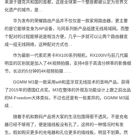
来源于捷克共和国的首都，这座全球第一个整座都被认定为世界文
化遗产的城市，是…
华为发布的荣耀路由产品并不仅仅是一款家用路由器，更主要
的是它能够变身为AP设备，与同系列新产品组建无线局域网。而整
个配对的过程能够说是相当方便，几乎一步就可以让两个路由器变
成一组无线网络，这种配对方式也…
作为最新一代索尼黑卡RX100系列相机，RX100IV与前几代最
明显的区别就是加入了4K视频拍摄，支持4倍于高清分辨率的影像细
节，长达约5分钟的4K视频拍摄……
GGMM M3是一款采用wifi和蓝牙双无线技术的音响产品，获得
了2015年的德国红点奖。M3在整体的外观及功能设计上跟之前出品
的M-Freedom大体类似，不过也还是有一些差异的。GGMM M3延
续…
随着手机和数码产品将大家的生活包围得密不透风，不是充电
器已经不够用了，便是插线板没有孔了，这样的一种情况时有发
生。假如购买更多的充电器和孔位更多的插线板，明显不划算。然