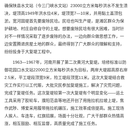
确保陕县水文站（今三门峡水文站）23000立方米每秒洪水不发生溃
决，堤顶高1949年洪水位4米，堤顶宽7—10米，并用黏土盖顶包
淤。宽河固堤首先要废除民埝。民埝也叫生产堤，是滩区群众为保
护耕地、村庄自修自守的土堤。想要废除民埝有很大困难，当时针
对不一样情况采取了逐步废除的办法，一边向群众做思想工作，一
边安置腾退房屋土地的群众，最终得到了广大群众的理解和支持，
纷纷投身于大复堤工程中。
1963—1967年，河南开展了第二次黄河大复堤。培修标准以防
御花园口水文站22000立方米每秒洪水为目标，两岸大堤超高原右岸
2.5米，平工堤段顶宽9米，险工堤段顶宽11米。这次大复堤结合救
灾工作实行以工代赈，大批灾民参加复堤施工，解决了灾荒问题，
完成了复堤任务。这次复堤较第一次大复堤有个明显变化——运土
工具采用了胶轮车，濮阳范县等地还开创了用拖拉机拉坡上堤，焦
作武陟、博爱采用履带拖拉机碾压，施工效率成倍提高。施工现场
人挨人、车连车，红旗招展，场面十分壮观，广大干部群众热情高
涨，相互鼓励、相互监督，高质量完成了施工任务。