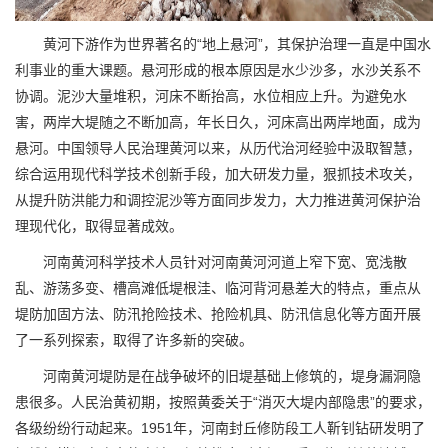
黄河下游作为世界著名的“地上悬河”，其保护治理一直是中国水
利事业的重大课题。悬河形成的根本原因是水少沙多，水沙关系不
协调。泥沙大量堆积，河床不断抬高，水位相应上升。为避免水
害，两岸大堤随之不断加高，年长日久，河床高出两岸地面，成为
悬河。中国领导人民治理黄河以来，从历代治河经验中汲取智慧，
综合运用现代科学技术创新手段，加大研发力量，狠抓技术攻关，
从提升防洪能力和调控泥沙等方面同步发力，大力推进黄河保护治
理现代化，取得显著成效。
河南黄河科学技术人员针对河南黄河河道上窄下宽、宽浅散
乱、游荡多变、槽高滩低堤根洼、临河背河悬差大的特点，重点从
堤防加固方法、防汛抢险技术、抢险机具、防汛信息化等方面开展
了一系列探索，取得了许多新的突破。
河南黄河堤防是在战争破坏的旧堤基础上修筑的，堤身漏洞隐
患很多。人民治黄初期，按照黄委关于“消灭大堤内部隐患”的要求，
各级纷纷行动起来。1951年，河南封丘修防段工人靳钊钻研发明了