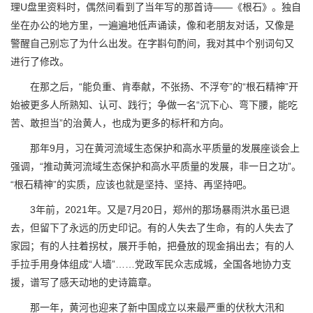
理U盘里资料时，偶然间看到了当年写的那首诗——《根石》。独自
坐在办公的地方里，一遍遍地低声诵读，像和老朋友对话，又像是
警醒自己别忘了为什么出发。在字斟句酌间，我对其中个别词句又
进行了修改。
在那之后，“能负重、肯奉献，不张扬、不浮夸”的“根石精神”开
始被更多人所熟知、认可、践行；争做一名“沉下心、弯下腰，能吃
苦、敢担当”的治黄人，也成为更多的标杆和方向。
那年9月，习在黄河流域生态保护和高水平质量的发展座谈会上
强调，“推动黄河流域生态保护和高水平质量的发展，非一日之功”。
“根石精神”的实质，应该也就是坚持、坚持、再坚持吧。
3年前，2021年。又是7月20日，郑州的那场暴雨洪水虽已退
去，但留下了永远的历史印记。有的人失去了生命，有的人失去了
家园；有的人拄着拐杖，展开手帕，把叠放的现金捐出去；有的人
手拉手用身体组成“人墙”……党政军民众志成城，全国各地协力支
援，谱写了感天动地的史诗篇章。
那一年，黄河也迎来了新中国成立以来最严重的伏秋大汛和