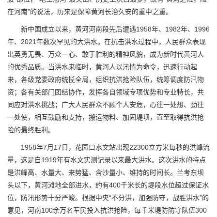
在河南”的说法，历来是保障黄河长治久安的重中之重。
新中国成立以来，黄河河南段先后遭遇1958年、1982年、1996
年、2021年数次罕见的大洪水。在抗击洪水过程中，人民群众表现
出英勇无畏、万众一心、敢于胜利的精神风貌，成为新时代黄河人
的优秀品质。当洪水来临时，黄河人以汛情为命令，迅速行动起
来，各级党委政府统揽全局，组织抗洪抢险队伍，统筹调度防汛物
资；各有关部门团结协作，发挥各自领域专项优势和专业特长，共
同应对洪水挑战；广大人民群众不顾个人安危，心往一处想、劲往
一处使，相互鼓励和支持，搬运物料、加固堤坝，直至取得抗洪抢
险的最终胜利。
1958年7月17日，花园口水文站出现22300立方米每秒的洪峰流
量，这是自1919年有水文实测记录以来最大洪水。这次洪水的特点
是洪峰高、水量大、来势猛、含沙量小、维持的时间长。兰考东坝
头以下，黄河滩地全部进水，约有400千米长的堤段水位超过保证水
位，防汛形势十分严峻。根据中央“不分洪，加强防守，战胜洪水”的
意见，河南100余万名军民投入抗洪抢险，每千米堤防防守队伍300