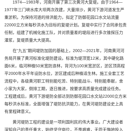
1974—1983年，河南开展了第三次黄河大复堤。由于1964—
1977年三门峡水库大坝两次改建，大量排沙，黄河下游河道发生严
重淤积。为保持河道的排洪能力，拟定了防御花园口水文站流量
22000立方米每秒洪水为目标的复堤计划。复堤中实行了合同承包责
任制，组建了机械化施工队，并对质量差的堤段进行多次锥探压力
灌浆，复堤质量大大提高。
在“九五”期间堤防加固的基础上，2002—2021年，河南黄河河
务局开展了黄河标准化堤防建设。标准为堤顶宽12米，其中硬化路
面6米，临河种植50米宽防浪林，背河为100米宽淤区，淤区顶高程
平2000年水平年设防水位，淤区建成后种植适生林。施工全套工艺
流程中，各级黄河职工特别能吃苦、特别能战斗、特别能奉献，舍
小家为大家，倒排工期，逐日推进，按要求高质量完成建设任务。
工程建成后，黄河下游堤防全部达到防御花园口水文站22000立方米
每秒洪水标准，全面增强了堤防抗洪能力，在黄河堤防建设史上具
有里程碑意义。
黄河堤防工程的建设是一项利国利民的伟大事业。广大建设者
深知自己的责任重大，始终坚守岗位，不畏艰难，无怨无悔地投入