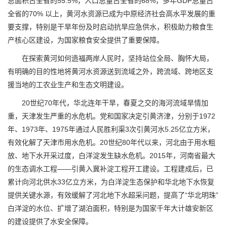
总面积占全省的55.5%，人口总量占全省的68%，多年GDP总量占
全省的70% 以上，黄河水资源已成为中原经济社会高水平发展的重
要支撑，特别是干旱年份及时启动抗旱应急供水，积极助力粮食生
产核心区建设，为国家粮食安全提供了重要保障。
在探索黄河如何造福两岸人民时，坚持站位全局、胸怀大局，
有明确的目的性地将黄河水资源送到流域之外，跨流域、跨地区支
援当地的工农业生产和生态文明建设。
20世纪70年代，华北连年干旱，春夏之交的海河流域旱情加
重，天津发生严重的水危机。党和国家决定引黄济津，分别于1972
年、1973年、1975年通过人民胜利渠3次引黄河水5.25亿立方米，
有效化解了天津市用水危机。20世纪80年代以来，河北由于用水粗
放、地下水开采过度，白洋淀发生缺水危机。2015年，河南省最大
的生态调水工程——引黄入冀补淀工程开工建设。工程建成后，已
累计向河北供水33亿立方米，为白洋淀生态保护和华北地下水恢复
提供关键水源，有效缓解了河北地下水超采问题，提高了“华北明珠”
白洋淀的水位、扩增了湖泊面积，特别是为国家千年大计雄安新区
的建设提供了水安全保障。