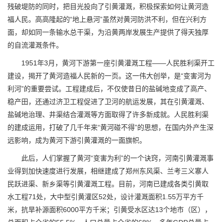
残破堤防的同时，把目光投向了引黄灌溉，积极探索如何让黄河造
福人民。高高隆起的“地上悬河”虽然对黄河防洪不利，但在兴利方
面，却如同一条输水总干渠，为沿黄两岸发展生产提供了得天独厚
的自流灌溉条件。
1951年3月，黄河下游第一座引黄灌溉工程——人民胜利渠开工
建设，揭开了黄河造福人民新的一页。这一伟大创举，是“变害河为
利河”的重要尝试。工程建成后，不仅使昔日的盐碱地变成了高产、
稳产田，还通过济卫工程促进了卫河的航运发展，其在引黄灌溉、
盐碱地治理、井渠结合灌溉等方面取得了许多新成就。人民胜利渠
的建成运用，打破了几千年来“黄河碰不得”的思想，在国内外产生深
远影响，成为黄河下游引黄灌溉的一面旗帜。
此后，人们掌握了黄河“变害为利”的一个诀窍，河南引黄灌溉事
业得到加快速度进行发展，相继建成了郑州东风渠、兰考三义寨人
民跃进渠、新乡渠等引黄灌溉工程。目前，河南已建成各类引黄取
水工程71处，大中型引黄灌区52处，设计灌溉面积1.55万平方千
米，抗旱补源面积6000平方千米；引黄受水区达13个地市（区），