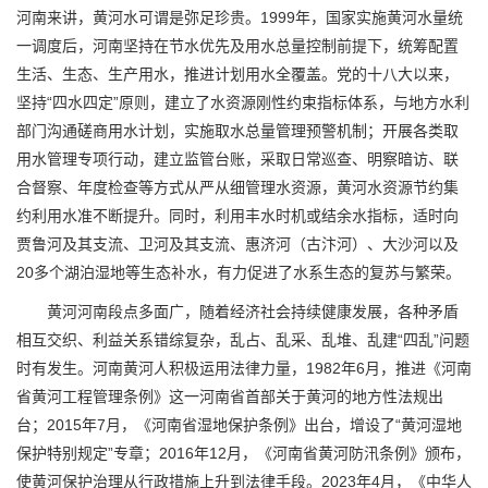
河南来讲，黄河水可谓是弥足珍贵。1999年，国家实施黄河水量统
一调度后，河南坚持在节水优先及用水总量控制前提下，统筹配置
生活、生态、生产用水，推进计划用水全覆盖。党的十八大以来，
坚持“四水四定”原则，建立了水资源刚性约束指标体系，与地方水利
部门沟通磋商用水计划，实施取水总量管理预警机制；开展各类取
用水管理专项行动，建立监管台账，采取日常巡查、明察暗访、联
合督察、年度检查等方式从严从细管理水资源，黄河水资源节约集
约利用水准不断提升。同时，利用丰水时机或结余水指标，适时向
贾鲁河及其支流、卫河及其支流、惠济河（古汴河）、大沙河以及
20多个湖泊湿地等生态补水，有力促进了水系生态的复苏与繁荣。
黄河河南段点多面广，随着经济社会持续健康发展，各种矛盾
相互交织、利益关系错综复杂，乱占、乱采、乱堆、乱建“四乱”问题
时有发生。河南黄河人积极运用法律力量，1982年6月，推进《河南
省黄河工程管理条例》这一河南省首部关于黄河的地方性法规出
台；2015年7月，《河南省湿地保护条例》出台，增设了“黄河湿地
保护特别规定”专章；2016年12月，《河南省黄河防汛条例》颁布，
使黄河保护治理从行政措施上升到法律手段。2023年4月，《中华人