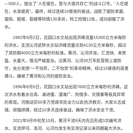
—500人，提出了“人在堤在，誓与大堤共存亡”的战斗口号。“人在堤
在，水涨堤高”，最终，经过连续10昼夜的奋战，战胜了堤防渗漏、
蛰陷、脱坡、裂缝等险情130多处，险工险情12处，成功驯服了洪
水。
1982年8月2日，花园口水文站出现洪峰流量15300立方米每秒
的洪水，支流沁河武陟水文站洪峰流量达到4130立方米每秒，超过
了其防御4000立方米每秒的标准。黄河、沁河并涨，汇流快、来势
猛、水量大，情况严峻复杂。沿黄河、沁河30万军民冒雨上堤防
守，充分发扬“一不怕死，二不怕苦”的革命精神，经过10昼夜的英勇
搏斗，确保了黄河和沁河的堤防安全。
1996年8月5日，花园口水文站出现7600立方米每秒的洪峰。这
次洪水有着水位高、演进慢、漫滩广、险情多、灾情重等极其异常
的表现。河南动员50多万党政军民全力以赴抗洪救灾，大家众志成
城、顽强拼搏，经过10多天连续奋战，确保了洪水安全下泄。
2021年9月中旬至10月，黄河干流9天内先后形成3次编号洪
水，支流伊河、洛河、沁河均发生有实测记录以来同期最大洪水。