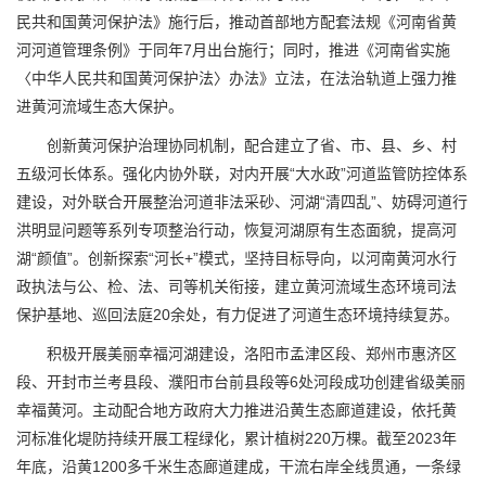
民共和国黄河保护法》施行后，推动首部地方配套法规《河南省黄
河河道管理条例》于同年7月出台施行；同时，推进《河南省实施
〈中华人民共和国黄河保护法〉办法》立法，在法治轨道上强力推
进黄河流域生态大保护。
创新黄河保护治理协同机制，配合建立了省、市、县、乡、村
五级河长体系。强化内协外联，对内开展“大水政”河道监管防控体系
建设，对外联合开展整治河道非法采砂、河湖“清四乱”、妨碍河道行
洪明显问题等系列专项整治行动，恢复河湖原有生态面貌，提高河
湖“颜值”。创新探索“河长+”模式，坚持目标导向，以河南黄河水行
政执法与公、检、法、司等机关衔接，建立黄河流域生态环境司法
保护基地、巡回法庭20余处，有力促进了河道生态环境持续复苏。
积极开展美丽幸福河湖建设，洛阳市孟津区段、郑州市惠济区
段、开封市兰考县段、濮阳市台前县段等6处河段成功创建省级美丽
幸福黄河。主动配合地方政府大力推进沿黄生态廊道建设，依托黄
河标准化堤防持续开展工程绿化，累计植树220万棵。截至2023年
年底，沿黄1200多千米生态廊道建成，干流右岸全线贯通，一条绿