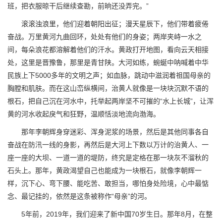
班，把衣服晾干后继续查勘，前晌还没弄完。”
滚滚浊浪里，他们迎着朝阳出征；漫天星辰下，他们带着疲倦
奋战。万里黄河九曲回环，处处有他们的身姿；两岸夹峙一水之
间，每朵浪花都溶解着他们的汗水。黄政打开地图，看向云天相接
处，这里是晋豫鲁，那里是青甘陕。大河如练，蜿蜒中呐喊着中华
民族上下5000多年的文明之声；如血脉，跳动中滋润着祖国母亲的
胸膛和肌肤。而在这山峦纵横间，治黄人就像是一块块沉默不语的
根石，把自己沉在河水中，托举起两岸坚不可摧的“水上长城”，让浑
黄的河水收起戾气和狂野，温顺恬淡地流向渤海。
那年李朝辉身穿迷彩、浑身泥浆的场景，然后是其他同事各自
奋战在防汛一线的身影，再然后是大河上下数以万计的治黄人、一
座一座的大坝、一道一道的堤防，终究是定格在那一块灰不溜秋的
石头上。那年，黄政渴望自己也能成为一块根石，就像李朝辉一
样，沉下心、弯下腰、能吃苦、敢担当，哪怕身处险境，心中最惦
念、最记挂的，依然是这条被称作“母亲”的河。
5年前，2019年，我们迎来了新中国70岁生日。那年8月，在整