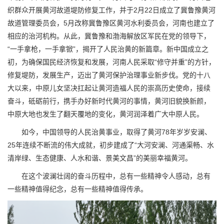
织群众开展黄河故道堤防修复工作，并于2月22日成立了冀鲁豫黄河
故道管理委员会，5月改称冀鲁豫区黄河水利委员会，河南也建立了
相应的治河机构。从此，冀鲁豫和渤海解放区军民在党的领导下，
“一手拿枪，一手拿锨”，揭开了人民治黄的新篇章。新中国成立之
初，为确保国民经济恢复和发展，河南人民采取“修守并重”的方针，
修复堤防，发展生产，迈出了黄河保护治理事业新步伐。党的十八
大以来，中原儿女坚决扛起让黄河造福人民的崇高历史使命，接续
奋斗，砥砺前行，携手办好新时代黄河的事情，黄河旧貌换新颜，
中原大地也发生了翻天覆地的变化，黄河润泽着广大中原人民。
如今，中国领导的人民治黄事业，取得了黄河78年岁岁安澜、
25年连续不断流的伟大成就，初步建成了“大河安澜、河通渠畅、水
清岸绿、生态健康、人水和谐、景美文昌”的美丽幸福黄河。
在这个波澜壮阔的奋斗历程中，总有一些精神令人感动，总有
一些精神值得纪念，总有一些精神值得传承。