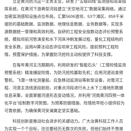
立足黄河防汛这一主责主业，研发了“五级四线”监测感知巡查指
挥系统，在黄河下游典型河段建立“天空地河工”数据采集网络，通过
加密监测感知设施点位布局，汇聚5606道坝、53个滩区、858千米
堤防的基础数据、监测数据、地理信息数据、业务数据等，实现多
源数据统一管理和高效利用。自研的工程安全指数动态评价预警系
统，模拟坝前河势演变和水下河床冲刷发展过程，量化工程结构的
安全系数，运用AI算法动态评估坝岸工程风险，提前预判工程险
情，预置保护措施，为掌握防汛抢险主动权提供了科技支撑。
在每年黄河主汛期期间，利用研发的“智能石头”（工情险情监测
预警系统）精准捕捉险情，为防汛抢险赢取先机；应用河道巡查预
警机、飞潜一体化测量船、应急移动监测站等新型设备，对靠河工
程、河道主流线逐段航拍，对重点河段进行水上水下三维地形数据
信息采集，全面掌握河道形态变动情况，并利用“河南黄河四预一体
化平台”绘制数字河势图，为预筹防御措施、险情抢早抢小提供较为
可靠依据，为确保黄河安澜奠定坚实基础。
科技创新是推动社会进步的关键动力。广大治黄科技工作人员
为实现一个个目标，往往要经历无数次的失败，但他们始终不畏艰