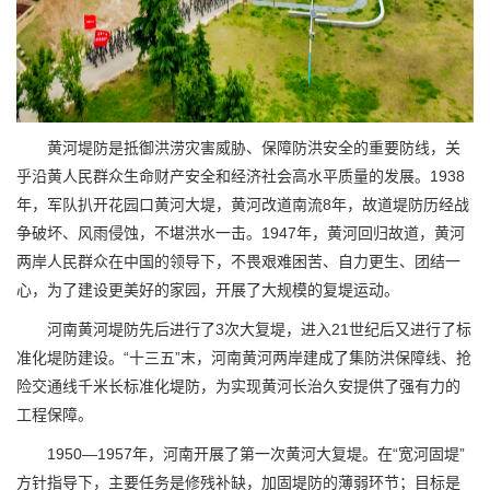
黄河堤防是抵御洪涝灾害威胁、保障防洪安全的重要防线，关
乎沿黄人民群众生命财产安全和经济社会高水平质量的发展。1938
年，军队扒开花园口黄河大堤，黄河改道南流8年，故道堤防历经战
争破坏、风雨侵蚀，不堪洪水一击。1947年，黄河回归故道，黄河
两岸人民群众在中国的领导下，不畏艰难困苦、自力更生、团结一
心，为了建设更美好的家园，开展了大规模的复堤运动。
河南黄河堤防先后进行了3次大复堤，进入21世纪后又进行了标
准化堤防建设。“十三五”末，河南黄河两岸建成了集防洪保障线、抢
险交通线千米长标准化堤防，为实现黄河长治久安提供了强有力的
工程保障。
1950—1957年，河南开展了第一次黄河大复堤。在“宽河固堤”
方针指导下，主要任务是修残补缺，加固堤防的薄弱环节；目标是