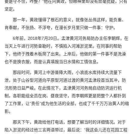
要是守不住，咋整？”他在问黄政，但眼神里却没有丝毫犹疑，只有
坚定。
那一年，黄政懂得了根石的意义，就像张丛伟这样，能负重、
肯奉献，不张扬、不浮夸，在漫长岁月里只做一件事：守护。
6年前，2018年7月20日。孟津黄河河务局防办主任李朝辉，在
当天上午进行河势查勘时，不慎陷入河滩淤泥里。在同事的帮助
下，他终于拽着木板爬了出来。上岸后，他做的第一件事不是洗澡
也不是换衣服，而是认真填报当日水情和工情信息。
那段时间，黄河上中游普降大雨，小浪底水库持续大流量下
泄，处于山谷型河道向平原型河道过渡的黄河孟津段首当其冲，防
汛形势日益严峻。在此情况下，孟津黄河河务局启动防洪运行机
制，各职能组全员在岗、昼夜坚守，而李朝辉更是把整个人都扑到
了工作里，让“责任”成为他生活的全部，也成了千千万万治黄人的缩
影。
那天下午，黄政给他打电话，想要了解当时的详细情况。对于
陷入淤泥的经过他三言两语带过，最后说：“我这会儿还在花园工程