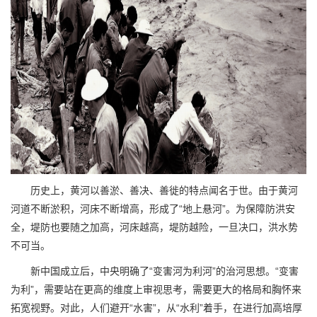
历史上，黄河以善淤、善决、善徙的特点闻名于世。由于黄河
河道不断淤积，河床不断增高，形成了“地上悬河”。为保障防洪安
全，堤防也要随之加高，河床越高，堤防越险，一旦决口，洪水势
不可当。
新中国成立后，中央明确了“变害河为利河”的治河思想。“变害
为利”，需要站在更高的维度上审视思考，需要更大的格局和胸怀来
拓宽视野。对此，人们避开“水害”，从“水利”着手，在进行加高培厚