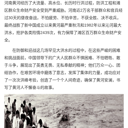
河南黄河经历了大流量、高水位、长历时行洪过程，防洪工程和滩
区群众生命财产安全受到严重威胁。河南近2万名干部群众和官兵经
过30天的昼夜奋战，不怕疲劳、不怕辛苦，不获全胜、决不收兵，
最终战胜了新中国成立以来黄河最严重秋汛和1982年以来沁河最大
洪水，抢护各类险情2439次，有力保障了滩区百万群众生命财产安
全。
在防御和迎战这几场罕见大洪水的过程中，在这些严峻的困难
和挑战面前，中国领导下的广大人民群众不惧困难、不怕牺牲、敢
于斗争，展现出了英勇无畏、无私奉献的精神；他们万众一心、团
结协作，在艰苦环境中磨炼了意志，发挥了集体的力量，成功应对
了一次次洪峰考验，创造了一个个人间奇迹，确保了黄河安澜，书
写了黄河人不懈奋斗的故事。