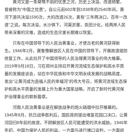
黄河又是一条桀骜不驯的忧患之河，历史上决溢、改道频繁，
曾被称为“中国之忧患”。自公元前602年到1938年的2540年间，黄
河下游共决溢1590次，大的改道26次，素有“三年两决口，百年一改
道”之说。每次决溢，水沙俱下，河渠淤塞，良田沙化，给两岸人民
带来深重的灾难，造成的生态灾害长期难以恢复。
只有在中国领导下的人民治黄事业，才使古老的黄河获得新
生。1946年2月，冀鲁豫解放区人民在中国的领导下，开展故道堤防
修复工作，从此拉开了中国领导的人民治理黄河事业的伟大帷幕。
2019年9月18日，习在郑州主持召开黄河流域生态保护和高水平质
量的发展座谈会，站在中华民族和中华文明永续发展的战略高度，
发出“让黄河成为造福人民的幸福河”的伟大号召，将黄河流域生态保
护和高水平质量的发展上升为重大国家战略，开启了新时代黄河保
护治理事业的崭新篇章。
河南人民治黄事业是在解放战争的炮火硝烟中拉开帷幕的。
1945年8月，抗日战争胜利后，国民政府提出堵复花园口决口，让黄
河回归8年前的故道，不顾解放区人民可能遭受的洪水威胁。1946年
年初，中国为保护人民的利益，一方面与进行堵口谈判，一方面组