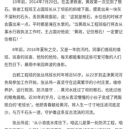
10年前，2014年7月20日。在孟津铁谢，黄政第一次见到了根
石。铁谢工程班王占国班长从丁坝前的斜坡下面，摸索出来一块灰
不溜秋的石头，丢到黄政面前，说：“这就是根石，水位低的时候才
会露出来一点，平时都是淹在水里的。”当黄政从工程班临行将去从
事水行政执法工作时，王占国对他说：“黄政，记住根石！一定要记
住根石！”
8年前，2016年夏秋之交，又是一年防汛时。同事们值班的值
班、巡查的巡查、抢险的抢险，每天都能看到这些可爱可敬的人们
在烈日下、暴雨中来回奔波的身影。
白鹤工程班的张丛伟班长时年将近50岁。从22岁到孟津黄河河
务局参加工作开始，张丛伟一直坚守在远离繁华的小村庄里，维修
养护、运行观测、防汛值守……黄河水抚过丁坝的根石，也抚过他
的眼角眉梢。近30年的岁月，让他从青涩懵懂的小伙子变成了两鬓
斑白的“老班长”。他把青春献给黄河，将人生一寸寸地压进河底泥
沙，与万千石头一道，守护着这条亘古流淌的河流。
张丛伟说：“从小浪底水库往下，咱这儿是第一处防洪工程，咱