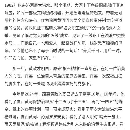
1982年以来沁河最大洪水。那个汛期，大河上下各级职能部门迅速
响应，如同一部极其精密的机器，开始轰隆隆运转起来，带着无可
阻挡的信念和决心。作为豫西黄河河务局全员岗位责任制宣传报道
组的成员，黄政见证了赵晓文等5名女职工请愿下沉一线的感人之
举、见证了临时党支部的“火线”成立、见证了一线职工在浊浪中更换
水尺……而他自己，也和爱人一起奋战在防汛一线岁患有脑梗的母
亲。至今他也忘不了母亲当时说的一句话：“养兵千日，用兵一时，
你们安心忙，家里有妈在。”
那一年，黄政才明白，原来“根石精神”一直都在，在每一位治黄
人的心底，在每一位治黄人背后的家庭支持里，在每一次深夜出征
的脚步中，在每一处堤顶坝头猎猎飘扬的党旗下。
今年是2024年，距离黄政入职已逝去了整整10年。10年间，他
看到了豫西黄河保护治理从“十二五”到“十三五”、再到“十四五”的蝶
变，纸上的各项计划一项一项变成现实；看到了历次大流量洪水平
稳过境，豫西黄河、沁河岁岁安澜；看到了刚入职时“晴天一身土、
雨天两脚泥”的铁谢工程堤顶道路成为引人入胜的沿黄生态廊道，看