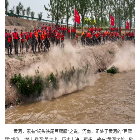
黄河，素有“铜头铁尾豆腐腰”之说。河南，正处于黄河的“豆腐
腰”部位，“地上悬河”最突出、历史上决口最多，故有“黄河之险，险