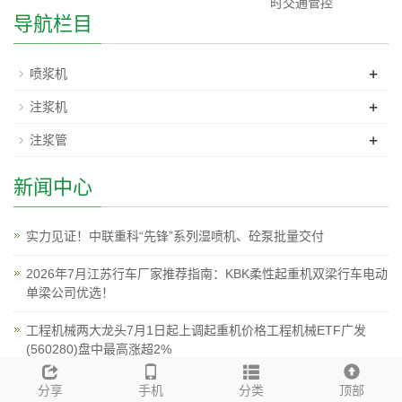
时交通管控
导航栏目
+
喷浆机
+
注浆机
+
注浆管
新闻中心
实力见证！中联重科“先锋”系列湿喷机、砼泵批量交付
2026年7月江苏行车厂家推荐指南：KBK柔性起重机双梁行车电动
单梁公司优选！
工程机械两大龙头7月1日起上调起重机价格工程机械ETF广发
(560280)盘中最高涨超2%
实力见证！中联重科“先锋”系列湿喷机、砼泵批量交付
分享
手机
分类
顶部