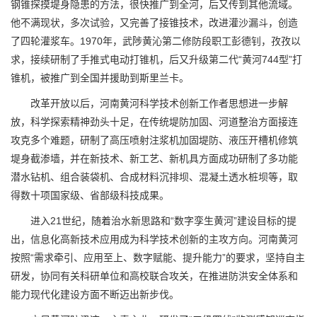
钢锥探摸堤身隐患的方法，很快推广到全河，后又传到其他流域。
他不满现状，多次试验，又完善了接锥技术，改进灌沙漏斗，创造
了四轮灌浆车。1970年，武陟黄沁第二修防段职工彭德钊，孜孜以
求，接续研制了手推式电动打锥机，后又升级第二代“黄河744型”打
锥机，被推广到全国并援助到斯里兰卡。
改革开放以后，河南黄河科学技术创新工作者思想进一步解
放，科学探索精神劲头十足，在传统堤防加固、河道整治方面接连
攻克多个难题，研制了高压喷射注浆机加固堤防、液压开槽机修筑
堤身截渗墙，并在新技术、新工艺、新机具方面成功研制了多功能
潜水钻机、组合装袋机、合成材料沉排坝、混凝土透水桩坝等，取
得数十项国家级、省部级科技成果。
进入21世纪，随着治水新思路和“数字孪生黄河”建设目标的提
出，信息化高新技术应用成为科学技术创新的主攻方向。河南黄河
按照“需求牵引、应用至上、数字赋能、提升能力”的要求，坚持自主
研发，协同有关科研单位和高校联合攻关，在推进防洪安全体系和
能力现代化建设方面不断迈出新步伐。