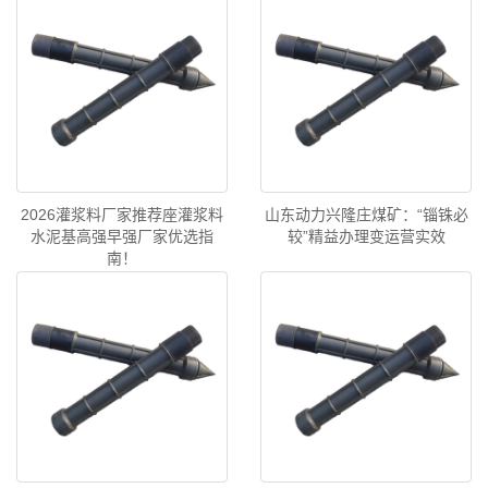
2026灌浆料厂家推荐座灌浆料
山东动力兴隆庄煤矿：“锱铢必
水泥基高强早强厂家优选指
较”精益办理变运营实效
南！