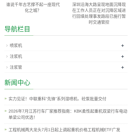
谁说千年古艺撑不起一座现代
深圳沿海大路呈现地面沉降现
化之城？
在工作人员正在对沉降区域进
行回填处理事发路段已施行暂
时交通管控
导航栏目
+
喷浆机
+
注浆机
+
注浆管
新闻中心
实力见证！中联重科“先锋”系列湿喷机、砼泵批量交付
2026年7月江苏行车厂家推荐指南：KBK柔性起重机双梁行车电动
单梁公司优选！
工程机械两大龙头7月1日起上调起重机价格工程机械ETF广发