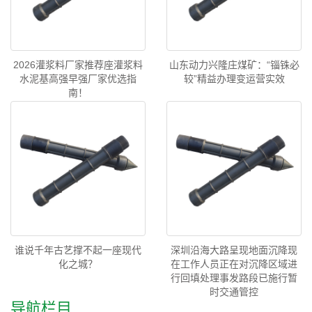
2026灌浆料厂家推荐座灌浆料
山东动力兴隆庄煤矿：“锱铢必
水泥基高强早强厂家优选指
较”精益办理变运营实效
南！
谁说千年古艺撑不起一座现代
深圳沿海大路呈现地面沉降现
化之城？
在工作人员正在对沉降区域进
行回填处理事发路段已施行暂
时交通管控
导航栏目