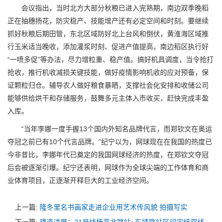
会议指出，当时北方大部分秋粮已进入完熟期，南边双季晚稻
正在抽穗扬花，防灾稳产、技能增产还有必定空间和时刻。要继续
抓好秋粮后期田管，东北区域防好北上台风和倒伏，黄淮海区域推
行玉米适当晚收，添加灌浆时刻、促进产值提高，南边稻区执行好
“一喷多促”等办法，尽力增粒重、稳产值。搞好机具调度，当令抢打
抢收，推行机收减损关键技能，做好疫情影响机收的应对预备，保
证颗粒归仓。辅导农人做好粮食暴晒，支撑社会化安排和收储公司
能够供给烘干和存储服务，鼓舞多元主体入市收买，赶快完成丰盈
入库。
“当年李娜一度手握13个国内外知名品牌代言，而郑钦文在奥运
夺冠之前已有10个代言品牌。”纪宁以为，网球现在在我国的热度已
今非昔比，李娜年代已奠定的我国网球经济的热度，在郑钦文夺冠
后会被逐渐引爆。纪宁还表明，网球作为全球尖端的工作体育和商
业体育项目，正逐渐开释巨大的工业经济空间。
上一篇:
隆冬里名书画家走进企业用艺术传风貌 拍摄写实