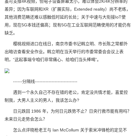
虽可支撑4K视频，但电子设备屏幕太小，难以体会2K/4K分辨率的
差异；因为车联网和XR（扩展实际，Extended reality）尚不老练，
其他消费范畴还难以感触低时延的长处；关于中速与大衔接IoT使
用，现在5G本钱还偏高；现有5G在工业互联网范畴使用的才能仍有
缺乏。
樱桃视频进口在线日，南京市委书记韩立明、市长陈之常都外
出暗访查看安全作业。韩立明在当天举行的市委常委会会议上表
明，“这起事端令咱们非常痛心、给咱们当头棒喝”。
------分隔线----------------------------
遇到一个永久自己不存在错的老公，肯定没共情才能，喜爱控
制我，大男人主义的男人，我该怎么办?
日元跌回 1986 年，为何日元跌势不止？日央行救市能有用吗？
未来日元走势会怎么？
怎么点评晓枪老王与 Ian McCollum 关于索米冲锋枪的定见不