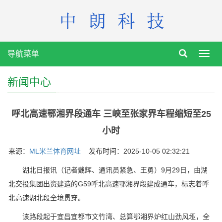
导航菜单
Toggl
navig
新闻中心
呼北高速鄂湘界段通车 三峡至张家界车程缩短至25
小时
来源：
ML米兰体育网址
发布时间：2025-10-05 02:32:21
湖北日报讯（记者戴辉、通讯员紧急、王勇）9月29日，由湖
北交投集团出资建造的G59呼北高速鄂湘界段建成通车，标志着呼
北高速湖北段全境贯穿。
该路段起于宜昌宜都市文竹湾、总算鄂湘界炉红山劲风垭，全