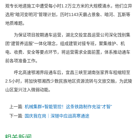
观专长地道施工中遭受每小时1.2万立方米的大规模涌水，他们立异
选用“暗河变明河”管理计划，历时1143天霸占景象、暗河、瓦斯等
地质难题。
为保证项目按期通车运营，湖北交投宜昌运营公司深化饯别集
团“建管养运服”一体化理念，组成建管对接专班，聚集维护、机
电、收费、安全等要点环节，将运营需求全面前置，体系推动通车
前各项准备工作。
呼北高速鄂湘界段通车后，宜昌三峡至湖南张家界车程缩短至
2.5小时，将加快鄂湘西少数民族地区资源流转与文旅交融，为武陵
山区复兴注入微弱动能。
上一篇:
机械集群+智能管控！这条铁路制作充溢“才智”
下一篇:
国庆我在岗｜深隧中应战高寒通途
相关新闻