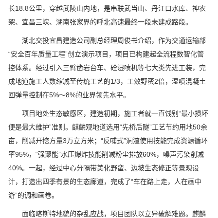
长18.8公里，穿越武陵山内地，是串联武当山、丹江口水库、神农
架、宜昌三峡、湖南张家界的呼北高速最终一段未建成路段。
湖北交投宜昌建造公司副总经理周俊书介绍，作为交通运输部
“安全百年质量工程”创立演示项目，项目已构建起全流程数智化管
控体系。经过引入三臂凿岩台车、砼湿喷机等七大类先进工装，完
成地道施工人数缩减至传统工艺的1/3，工效野蛮2倍，湿喷混凝土
回弹量控制在5%～8%的业界领先水平。
项目地处生态敏感区，建造初期，施工者就一直饯别“最小损坏
便是最大维护”准则。麒麟观地道选用“先桥后隧”工艺节约用地50余
亩，削减开挖方量3万立方米；“反哺式”洞渣使用技能完成资源循环
率95%，“强聚能”水压爆炸技能削减粉尘排放60%，噪声污染削减
40%。一起，经过中心分隔带美化野蛮、边坡生态修正等景观设
计，打造出四季有景的生态廊道，完成了“车在路上走，人在画中
游”的调和画卷。
面临喀斯特地貌的杂乱应战，项目团队以立异破解难题。麒麟