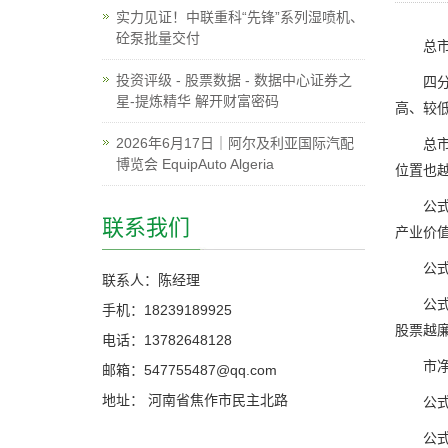
实力见证！中联重科“先锋”系列湿喷机、
砼泵批量交付
总市值除
投资评级 - 股票数据 - 数据中心证券之
四分位
星-提炼精华 解开财富密码
高、较
2026年6月17日｜阿尔及利亚国际汽配
总市值
博览会 EquipAuto Algeria
位置也
公式为
联系我们
产业价
公式为
联系人：陈经理
公式为
手机：18239189925
股票越
电话：13782648128
市净率
邮箱：547755487@qq.com
地址： 河南省焦作市民主北路
公式为
公式为