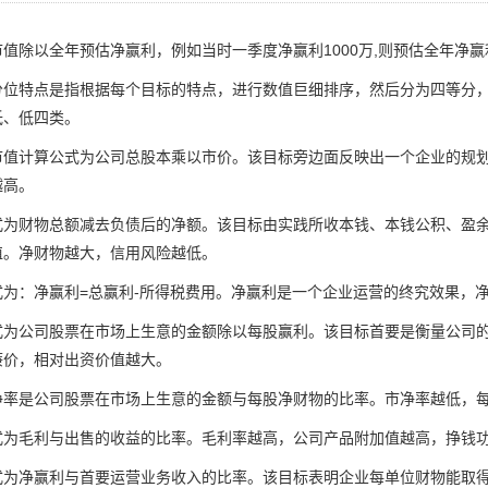
以全年预估净赢利，例如当时一季度净赢利1000万,则预估全年净赢利
特点是指根据每个目标的特点，进行数值巨细排序，然后分为四等分，
低、低四类。
计算公式为公司总股本乘以市价。该目标旁边面反映出一个企业的规划
越高。
财物总额减去负债后的净额。该目标由实践所收本钱、本钱公积、盈余
值。净财物越大，信用风险越低。
：净赢利=总赢利-所得税费用。净赢利是一个企业运营的终究效果，净
公司股票在市场上生意的金额除以每股赢利。该目标首要是衡量公司的
廉价，相对出资价值越大。
是公司股票在市场上生意的金额与每股净财物的比率。市净率越低，每
毛利与出售的收益的比率。毛利率越高，公司产品附加值越高，挣钱功
净赢利与首要运营业务收入的比率。该目标表明企业每单位财物能取得