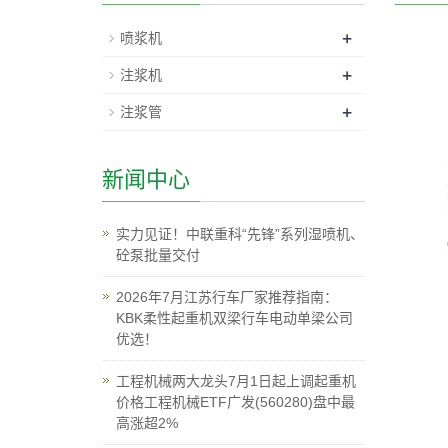
+
喷浆机
+
注浆机
+
注浆管
新闻中心
实力见证！中联重科“先锋”系列湿喷机、
砼泵批量交付
2026年7月江苏行车厂家推荐指南：
KBK柔性起重机双梁行车电动单梁公司
优选！
工程机械两大龙头7月1日起上调起重机
价格工程机械ETF广发(560280)盘中最
高涨超2%