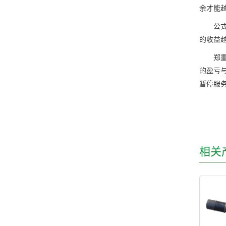
余才能
公式为
的收益
郑重声
的盈亏
暂停服
相关