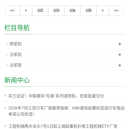
<<
<
102
103
104
105
>
>>
栏目导航
+
喷浆机
+
注浆机
+
注浆管
新闻中心
实力见证！中联重科“先锋”系列湿喷机、砼泵批量交付
2026年7月江苏行车厂家推荐指南：KBK柔性起重机双梁行车电动
单梁公司优选！
工程机械两大龙头7月1日起上调起重机价格工程机械ETF广发