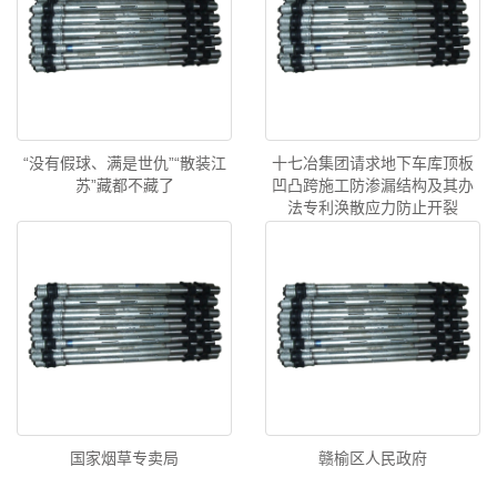
“没有假球、满是世仇”“散装江
十七冶集团请求地下车库顶板
苏”藏都不藏了
凹凸跨施工防渗漏结构及其办
法专利涣散应力防止开裂
国家烟草专卖局
赣榆区人民政府