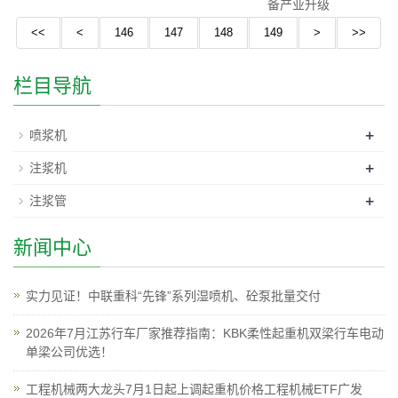
备产业升级
<<
<
146
147
148
149
>
>>
栏目导航
+
喷浆机
+
注浆机
+
注浆管
新闻中心
实力见证！中联重科“先锋”系列湿喷机、砼泵批量交付
2026年7月江苏行车厂家推荐指南：KBK柔性起重机双梁行车电动
单梁公司优选！
工程机械两大龙头7月1日起上调起重机价格工程机械ETF广发