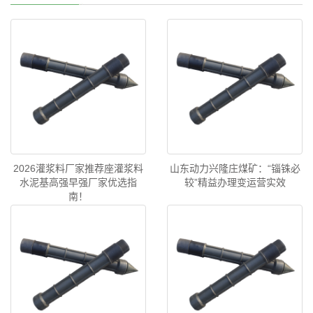
2026灌浆料厂家推荐座灌浆料
山东动力兴隆庄煤矿：“锱铢必
水泥基高强早强厂家优选指
较”精益办理变运营实效
南！