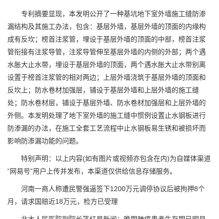
专利摘要显现，本发明公开了一种基坑地下室外墙施工缝防渗
漏结构及其施工办法，包含：基层外墙，基层外墙的顶面的内缘构
成有反坎；榜首注浆管，埋设于基层外墙的顶面的中部，榜首注浆
管衔接有注浆导管，注浆导管伸至基层外墙的内侧的外部；两个遇
水胀大止水带，埋设于基层外墙的顶面，两个遇水胀大止水带别离
设置于榜首注浆管的相对两边；上层外墙浇筑于基层外墙的顶面和
反坎上；防水卷材加强层，铺设于基层外墙和上层外墙的施工缝
处；防水卷材层，铺设于基层外墙、防水卷材加强层和上层外墙的
外侧。本发明处理了地下室外墙的施工缝中惯例设置止水钢板进行
防渗漏的办法，在施工全套工艺流程中止水钢板易生锈和被损坏而
影响防渗漏功能的问题。
特别声明：以上内容(如有图片或视频亦包含在内)为自媒体渠道
“网易号”用户上传并发布，本渠道仅供给信息存储服务。
河南一商人称遭民警强逼签下1200万元调停协议后被拘押8个
月，请求国赔近18万元，检方已受理