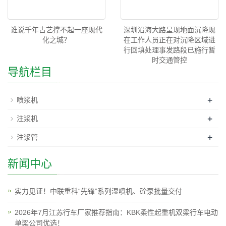
谁说千年古艺撑不起一座现代
深圳沿海大路呈现地面沉降现
化之城？
在工作人员正在对沉降区域进
行回填处理事发路段已施行暂
时交通管控
导航栏目
+
喷浆机
+
注浆机
+
注浆管
新闻中心
实力见证！中联重科“先锋”系列湿喷机、砼泵批量交付
2026年7月江苏行车厂家推荐指南：KBK柔性起重机双梁行车电动
单梁公司优选！