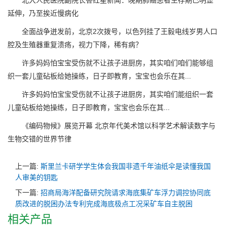
北大人民医院副院长答红星新闻：晚期肺癌患者生存期已明显
延伸，乃至挨近慢病化
全面战争迸发前，北京2次拨号，以色列挂了王毅电线岁男人口
腔及生殖器重复溃疡，视力下降，稀有病？
许多妈妈怕宝宝受伤就不让孩子进厨房，其实咱们咱们能够组
织一套儿童砧板给她操练，日子即教育，宝宝也会乐在其...
许多妈妈怕宝宝受伤就不让孩子进厨房，其实咱们能组织一套
儿童砧板给她操练，日子即教育，宝宝也会乐在其...
《编码物候》展览开幕 北京年代美术馆以科学艺术解读数字与
生物交错的世界节律
上一篇:
斯里兰卡研学学生体会我国非遗千年油纸伞是读懂我国
人审美的钥匙
下一篇:
招商局海洋配备研究院请求海底集矿车浮力调控协同底
质改进的脱困办法专利完成海底极点工况采矿车自主脱困
相关产品