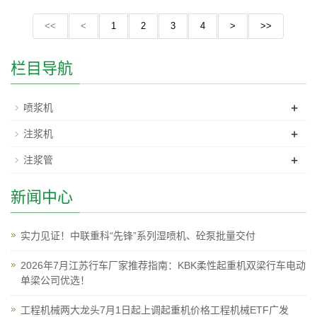
<<
<
1
2
3
4
>
>>
栏目导航
+
喷浆机
+
注浆机
+
注浆管
新闻中心
实力见证！中联重科“先锋”系列湿喷机、砼泵批量交付
2026年7月江苏行车厂家推荐指南：KBK柔性起重机双梁行车电动
单梁公司优选！
工程机械两大龙头7月1日起上调起重机价格工程机械ETF广发